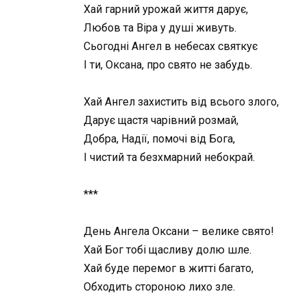
Хай гарний урожай життя дарує,
Любов та Віра у душі живуть.
Сьогодні Ангел в небесах святкує
І ти, Оксана, про свято не забудь.
Хай Ангел захистить від всього злого,
Дарує щастя чарівний розмай,
Добра, Надії, помочі від Бога,
І чистий та безхмарний небокрай.
***
День Ангела Оксани – велике свято!
Хай Бог тобі щасливу долю шле.
Хай буде перемог в житті багато,
Обходить стороною лихо зле.