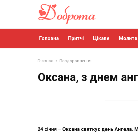
Перейти
до
змісту
Головна
Притчі
Цікаве
Молитв
Главная
»
Поздоровлення
Оксана, з днем ан
24 січня – Оксана святкує день Ангела. М