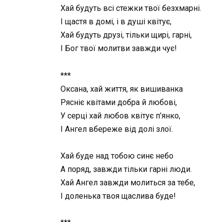
Хай будуть всі стежки твої безхмарні.
І щастя в домі, і в душі квітує,
Хай будуть друзі, тільки щирі, гарні,
І Бог твої молитви завжди чує!
***
Оксана, хай життя, як вишиванка
Рясніє квітами добра й любові,
У серці хай любов квітує п’янко,
І Ангел вбереже від долі злої.
Хай буде над тобою синє небо
А поряд, завжди тільки гарні люди.
Хай Ангел завжди молиться за тебе,
І доленька твоя щаслива буде!