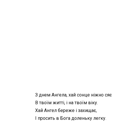
З днем Ангела, хай сонце ніжно сяє
В твоїм житті, і на твоїм віку.
Хай Ангел береже і захищає,
І просить в Бога доленьку легку.