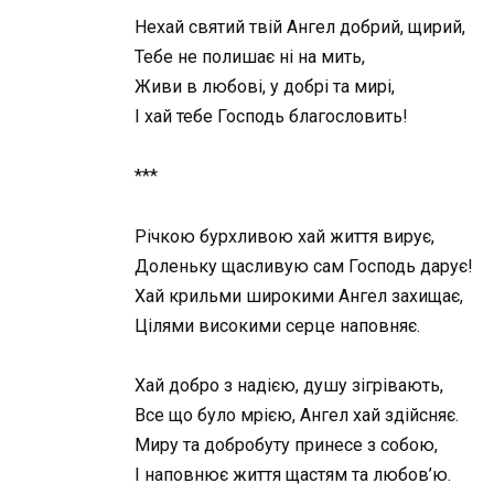
Нехай святий твій Ангел добрий, щирий,
Тебе не полишає ні на мить,
Живи в любові, у добрі та мирі,
І хай тебе Господь благословить!
***
Річкою бурхливою хай життя вирує,
Доленьку щасливую сам Господь дарує!
Хай крильми широкими Ангел захищає,
Цілями високими серце наповняє.
Хай добро з надією, душу зігрівають,
Все що було мрією, Ангел хай здійсняє.
Миру та добробуту принесе з собою,
І наповнює життя щастям та любов’ю.