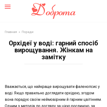
Перейти
до
змісту
Главная
»
Поради
Орхідеї у воді: гарний спосіб
вирощування. Жінкам на
замітку
Вважається, що найкраще вирощувати фаленопсис у
воді. Якщо правильно доглядати орхідею, згодом
вона порадує своїм неймовірним й гарним цвітінням.
Одним з методів по догляду за цією рослиною, за