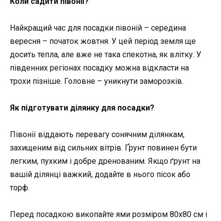
Коли садити півонії?
Найкращий час для посадки півоній – середина
вересня – початок жовтня. У цей період земля ще
досить тепла, але вже не така спекотна, як влітку. У
південних регіонах посадку можна відкласти на
трохи пізніше. Головне – уникнути заморозків.
Як підготувати ділянку для посадки?
Півонії віддають перевагу сонячним ділянкам,
захищеним від сильних вітрів. Ґрунт повинен бути
легким, пухким і добре дренованим. Якщо ґрунт на
вашій ділянці важкий, додайте в нього пісок або
торф.
Перед посадкою викопайте ями розміром 80х80 см і