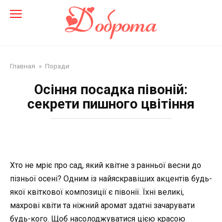
Перейти
до
змісту
Главная
»
Поради
Осіння посадка півоній:
секрети пишного цвітіння
Хто не мріє про сад, який квітне з ранньої весни до
пізньої осені? Одним із найяскравіших акцентів будь-
якої квіткової композиції є півонії. Їхні великі,
махрові квіти та ніжний аромат здатні зачарувати
будь-кого. Щоб насолоджуватися цією красою