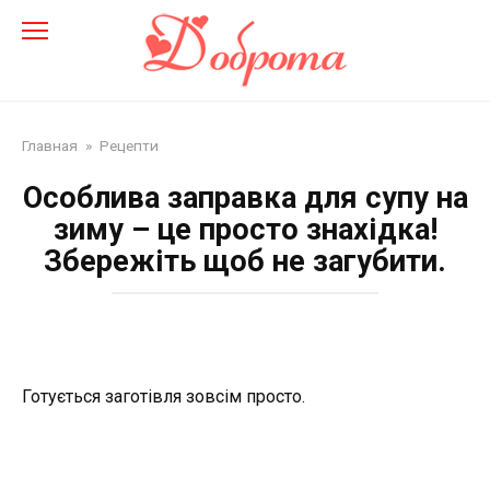
Перейти
до
змісту
Главная
»
Рецепти
Особлива заправка для супу на
зиму – це просто знахідка!
Збережіть щоб не загубити.
Готується заготівля зовсім просто.