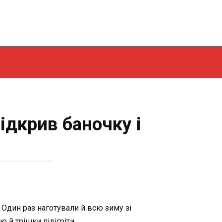
ідкрив баночку і
 Один раз наготували й всю зиму зі
й трішки підігріти.