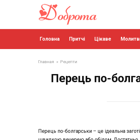
Перейти
до
змісту
Головна
Притчі
Цікаве
Молитв
Главная
»
Рецепти
Перець по-болга
Перець по-болгарськи – це ідеальна заготі
швидкою вечерею або обідом. Достатньо ді