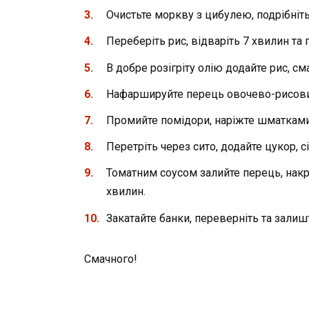
Очистьте моркву з цибулею, подрібніть
Переберіть рис, відваріть 7 хвилин т
В добре розігріту олію додайте рис, см
Нафаршируйте перець овочево-рисовим
Промийте помідори, наріжте шматками 
Перетріть через сито, додайте цукор, сі
Томатним соусом залийте перець, накр
хвилин.
Закатайте банки, переверніть та залиш
Смачного!