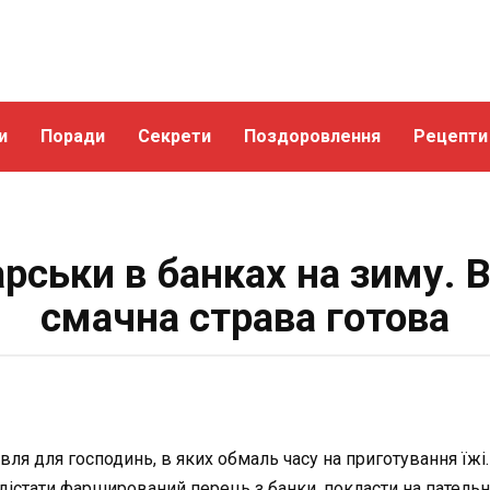
и
Поради
Секрети
Поздоровлення
Рецепти
рськи в банках на зиму. В
смачна страва готова
вля для господинь, в яких обмаль часу на приготування їжі.
стати фарширований перець з банки, покласти на пательню 