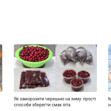
Як заморозити черешню на зиму: прості
М
способи зберегти смак літа
н