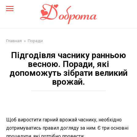
Перейти
до
змісту
Главная
»
Поради
Підгодівля часнику ранньою
весною. Поради, які
допоможуть зібрати великий
врожай.
Щоб виростити гарний врожай часнику, необхідно
дотримуватись правил догляду за ним. Є три основні
процедури, які потрібно провести: