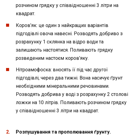
розчином грядку у співвідношенні 3 літри на
квадрат.
Коров’як: це один з найкращих варіантів
підгодівлі овоча навесні. Розводять добриво з
розрахунку 1 склянка на відро води та
залишають настоятися. Поливають грядку
розведеним настоєм коров’яку.
Нітроамофоска: вносять її під час другої
підгодівлі, через два тижні. Вона насичує ґрунт
необхідними мінеральними речовинами.
Розводять добрива у воді з розрахунку 2 столові
ложки на 10 літрів. Поливають розчином грядку
у співвідношенні 3 літри на квадрат.
Розпушування та прополювання ґрунту.