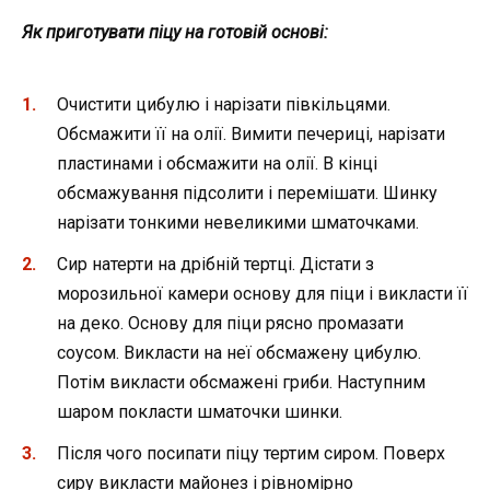
Як приготувати піцу на готовій основі:
Очистити цибулю і нарізати півкільцями.
Обсмажити її на олії. Вимити печериці, нарізати
пластинами і обсмажити на олії. В кінці
обсмажування підсолити і перемішати. Шинку
нарізати тонкими невеликими шматочками.
Сир натерти на дрібній тертці. Дістати з
морозильної камери основу для піци і викласти її
на деко. Основу для піци рясно промазати
соусом. Викласти на неї обсмажену цибулю.
Потім викласти обсмажені гриби. Наступним
шаром покласти шматочки шинки.
Після чого посипати піцу тертим сиром. Поверх
сиру викласти майонез і рівномірно