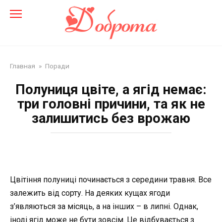
Перейти
до
змісту
Главная
»
Поради
Полуниця цвіте, а ягід немає:
три головні причини, та як не
залишитись без врожаю
Цвітіння полуниці починається з середини травня. Все
залежить від сорту. На деяких кущах ягоди
з’являються за місяць, а на інших – в липні. Однак,
іноді ягід може не бути зовсім. Це відбувається з