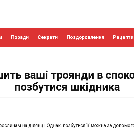
и
Поради
Секрети
Поздоровлення
Рецепти
ить ваші троянди в споко
позбутися шкідника
слинам на ділянці. Однак, позбутися її можна за допомого