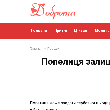
Перейти
до
змісту
Головна
Притчі
Цікаве
Молитв
Главная
»
Поради
Попелиця залиш
Попелиця може завдати серйозної шкоди ро
– бюджетного.