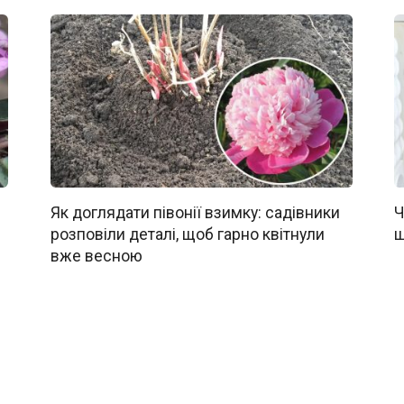
Як доглядати півонії взимку: садівники
Ч
розповіли деталі, щоб гарно квітнули
щ
вже весною