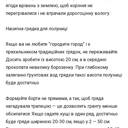
ягоди врівень з землею, щоб коріння не
перегрівалися і не втрачали дорогоцінну вологу.
Насипна грядка для полуниці
Якщо ви не любите “городити город” і є
прихильником традиційних грядок, не переживайте.
Досить зробити їх висотою 20 см, а в середині
прокопати невелику борозенку. При глибокому
заляганні ґрунтових вод грядки такої висоти полуниці
буде достатньо.
Формуйте борти не прямими, а так, щоб гряда
нагадувала трапецію — це дозволить гранту менше
обсипатися. Якщо садите кущі в один ряд, достатньо
буде гряди шириною 20-30 см, якщо у 2 — 50 см.