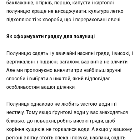
баклажанів, огірків, перцю, капусти і картоплі
полуницю краще не висаджувати: культура легко
підхоплює ті ж хвороби, що і перераховані овочі.
Як сформувати грядку для полуниці
Полуницю садять і у звичайні насипні гряди, і високі, і
вертикальні, і підвісні, загалом, варіантів не злічити.
Але ми пропонуємо вивчити три найбільш зручні
способи і вибрати з них той, який відповідає
особливостям вашої ділянки.
Полуниця однаково не любить застою води і її
нестачу. Тому якщо ґрунтові води у вас знаходяться
близько до поверхні, робіть високі гряди, щоб
коріння кущиків не торкалися води. А якщо у вашому
регіоні влітку стоїть спека і посуха, навпаки, садіть