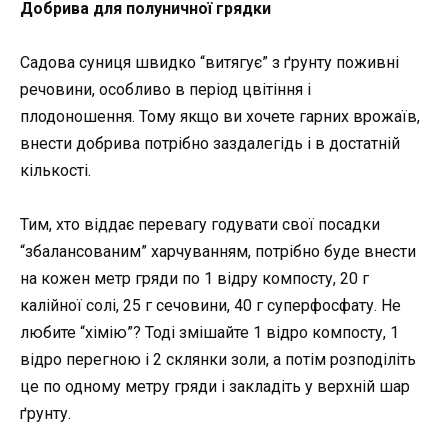
Добрива для полуничної грядки
Садова суниця швидко “витягує” з ґрунту поживні
речовини, особливо в період цвітіння і
плодоношення. Тому якщо ви хочете гарних врожаїв,
внести добрива потрібно заздалегідь і в достатній
кількості.
Тим, хто віддає перевагу годувати свої посадки
“збалансованим” харчуванням, потрібно буде внести
на кожен метр гряди по 1 відру компосту, 20 г
калійної солі, 25 г сечовини, 40 г суперфосфату. Не
любите “хімію”? Тоді змішайте 1 відро компосту, 1
відро перегною і 2 склянки золи, а потім розподіліть
це по одному метру гряди і закладіть у верхній шар
ґрунту.