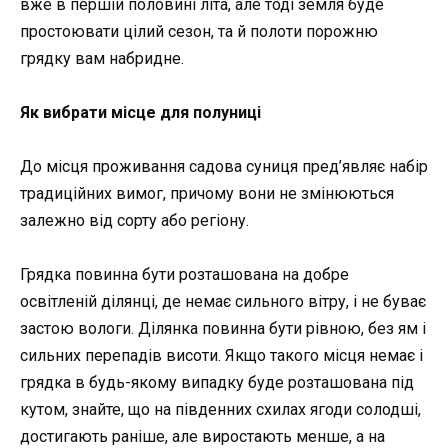
вже в першій половині літа, але тоді земля буде
простоювати цілий сезон, та й полоти порожню
грядку вам набридне.
Як вибрати місце для полуниці
До місця проживання садова суниця пред’являє набір
традиційних вимог, причому вони не змінюються
залежно від сорту або регіону.
Грядка повинна бути розташована на добре
освітленій ділянці, де немає сильного вітру, і не буває
застою вологи. Ділянка повинна бути рівною, без ям і
сильних перепадів висоти. Якщо такого місця немає і
грядка в будь-якому випадку буде розташована під
кутом, знайте, що на південних схилах ягоди солодші,
достигають раніше, але виростають менше, а на