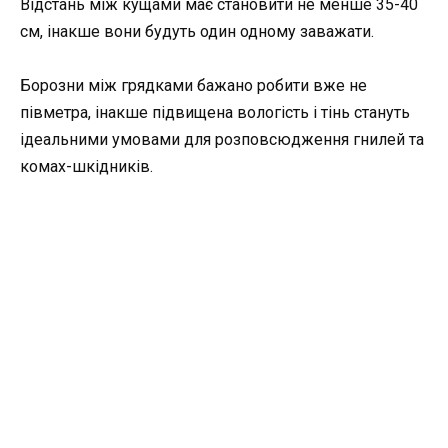
Відстань між кущами має становити не менше 35-40
см, інакше вони будуть один одному заважати.
Борозни між грядками бажано робити вже не
півметра, інакше підвищена вологість і тінь стануть
ідеальними умовами для розповсюдження гнилей та
комах-шкідників.