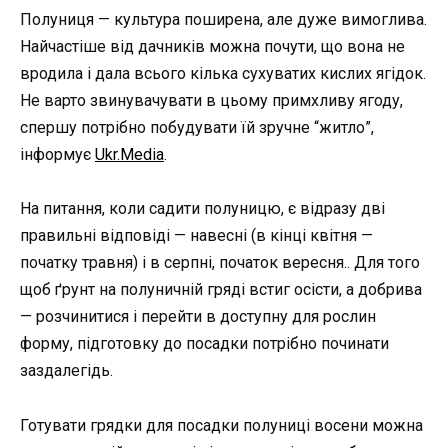
Полуниця — культура поширена, але дуже вимоглива.
Найчастіше від дачників можна почути, що вона не
вродила і дала всього кілька сухуватих кислих ягідок.
Не варто звинувачувати в цьому примхливу ягоду,
спершу потрібно побудувати їй зручне “житло”,
інформує
Ukr.Media
.
На питання, коли садити полуницю, є відразу дві
правильні відповіді — навесні (в кінці квітня —
початку травня) і в серпні, початок вересня.. Для того
щоб ґрунт на полуничній гряді встиг осісти, а добрива
— розчинитися і перейти в доступну для рослин
форму, підготовку до посадки потрібно починати
заздалегідь.
Готувати грядки для посадки полуниці восени можна