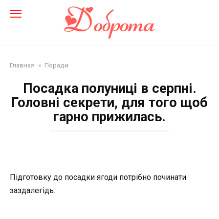
Перейти
до
змісту
Главная
»
Поради
Посадка полуниці в серпні.
Головні секрети, для того щоб
гарно прижилась.
Підготовку до посадки ягоди потрібно починати
заздалегідь.