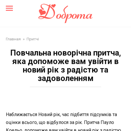
Перейти
до
змісту
Главная
»
Притчі
Повчальна новорічна притча,
яка допоможе вам увійти в
новий рік з радістю та
задоволенням
Наближається Новий рік, час підбиття підсумків та
оцінки всього, що відбулося за рік. Притча Пауло
Коельо, допоможе вам увійти в новий рік з радістю