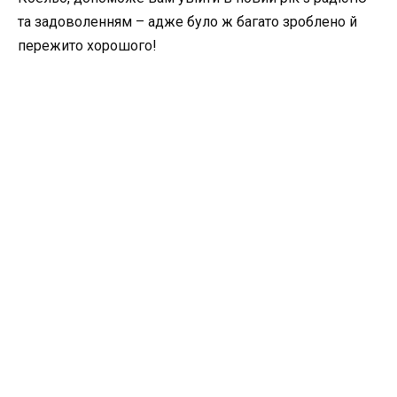
та задоволенням – адже було ж багато зроблено й
пережито хорошого!