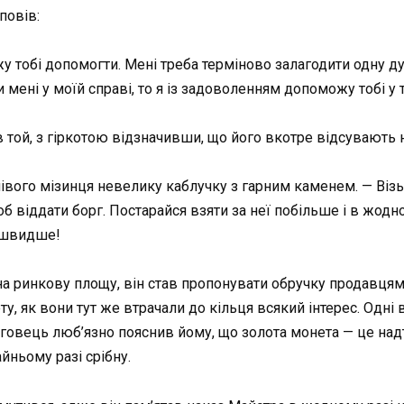
повів:
ожу тобі допомогти. Мені треба терміново залагодити одну 
мені у моїй справі, то я із задоволенням допоможу тобі у т
 той, з гіркотою відзначивши, що його вкотре відсувають н
 лівого мізинця невелику каблучку з гарним каменем. — Віз
б віддати борг. Постарайся взяти за неї побільше і в жодн
айшвидше!
а ринкову площу, він став пропонувати обручку продавцям, 
ту, як вони тут же втрачали до кільця всякий інтерес. Одні 
рговець люб’язно пояснив йому, що золота монета — це надт
йньому разі срібну.