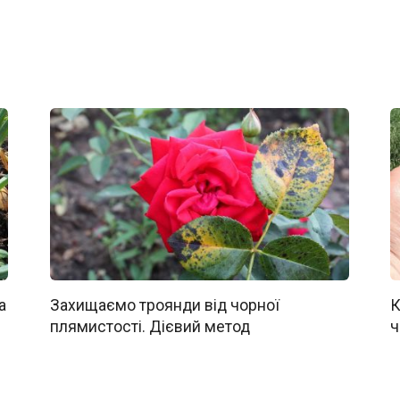
а
Захищаємо троянди від чорної
К
плямистості. Дієвий метод
ч