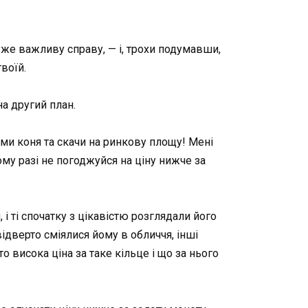
дуже важливу справу, — і, трохи подумавши,
воїй.
а другий план.
ьми коня та скачи на ринкову площу! Мені
ому разі не погоджуйся на ціну нижче за
і ті спочатку з цікавістю розглядали його
відверто сміялися йому в обличчя, інші
о висока ціна за таке кільце і що за нього