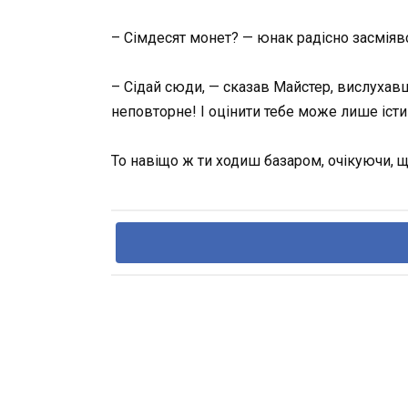
– Сімдесят монет? — юнак радісно засміявс
– Сідай сюди, — сказав Майстер, вислухавши
неповторне! І оцінити тебе може лише істи
То навіщо ж ти ходиш базаром, очікуючи, 