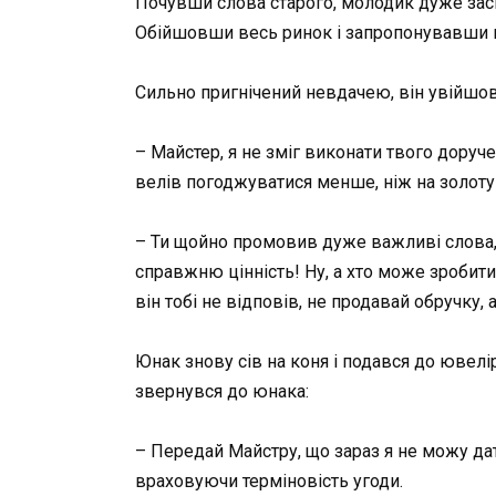
Почувши слова старого, молодик дуже засм
Обійшовши весь ринок і запропонувавши кі
Сильно пригнічений невдачею, він увійшов
– Майстер, я не зміг виконати твого доруче
велів погоджуватися менше, ніж на золоту! 
– Ти щойно промовив дуже важливі слова, 
справжню цінність! Ну, а хто може зробити
він тобі не відповів, не продавай обручку, 
Юнак знову сів на коня і подався до ювелі
звернувся до юнака:
– Передай Майстру, що зараз я не можу дати
враховуючи терміновість угоди.