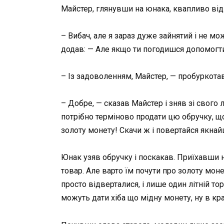
Майстер, глянувши на юнака, квапливо від
– Вибач, але я зараз дуже зайнятий і не м
додав: — Але якщо ти погодишся допомогти 
– Із задоволенням, Майстер, — пробуркотав
– Добре, — сказав Майстер і зняв зі свого
потрібно терміново продати цю обручку, що
золоту монету! Скачи ж і повертайся якн
Юнак узяв обручку і поскакав. Приїхавши н
товар. Але варто їм почути про золоту моне
просто відверталися, і лише один літній то
можуть дати хіба що мідну монету, ну в кра