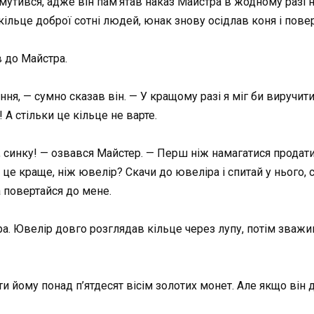
утився, адже він пам’ятав наказ Майстра в жодному разі не
льце доброї сотні людей, юнак знову осідлав коня і пове
 до Майстра.
ння, — сумно сказав він. — У кращому разі я міг би виручити
А стільки це кільце не варте.
синку! — озвався Майстер. — Перш ніж намагатися продати 
 це краще, ніж ювелір? Скачи до ювеліра і спитай у нього, 
а повертайся до мене.
ра. Ювелір довго розглядав кільце через лупу, потім зважив
 йому понад п’ятдесят вісім золотих монет. Але якщо він да