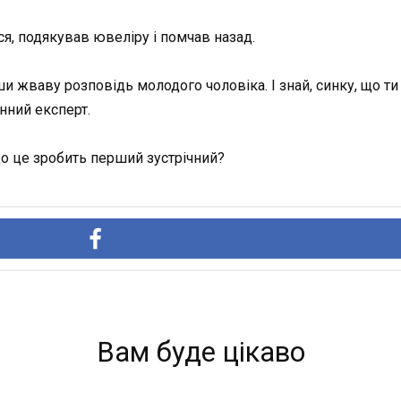
я, подякував ювеліру і помчав назад.
 жваву розповідь молодого чоловіка. І знай, синку, що ти і
нний експерт.
що це зробить перший зустрічний?
Вам буде цікаво