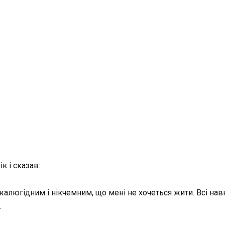
 і сказав:
алюгідним і нікчемним, що мені не хочеться жити. Всі навк
.