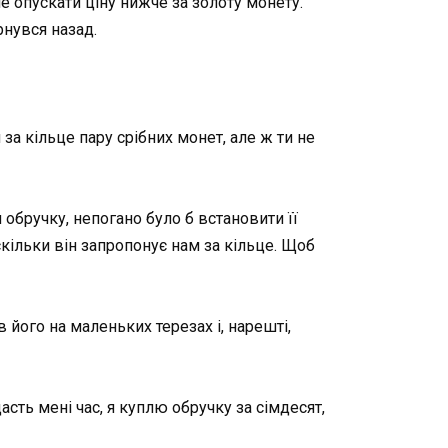
 опускати ціну нижче за золоту монету.
рнувся назад.
 за кільце пару срібних монет, але ж ти не
обручку, непогано було б встановити її
скільки він запропонує нам за кільце. Щоб
 його на маленьких терезах і, нарешті,
сть мені час, я куплю обручку за сімдесят,