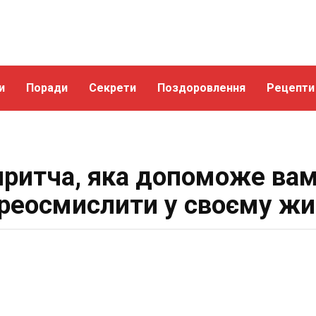
и
Поради
Секрети
Поздоровлення
Рецепти
ритча, яка допоможе вам
реосмислити у своєму жи