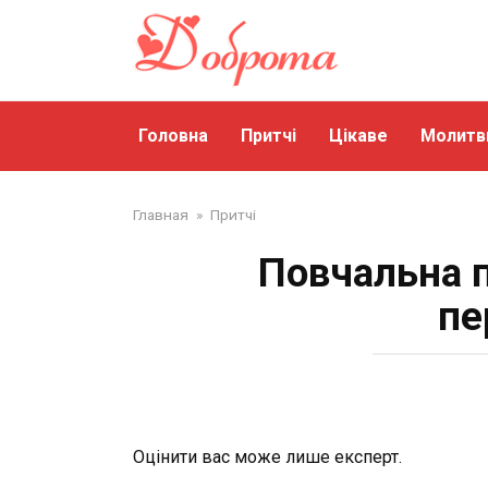
Перейти
до
змісту
Головна
Притчі
Цікаве
Молитв
Главная
»
Притчі
Повчальна п
пе
Оцінити вас може лише експерт.