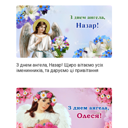
З днем ангела, Назар! Щиро вітаємо усіх
іменинників, та даруємо ці привітання