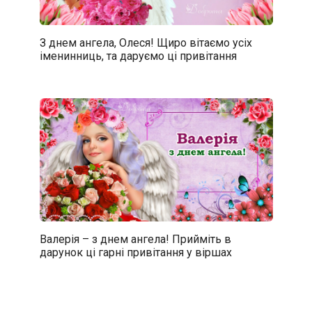
З днем ангела, Олеся! Щиро вітаємо усіх
іменинниць, та даруємо ці привітання
Валерія – з днем ангела! Прийміть в
дарунок ці гарні привітання у віршах