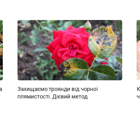
а
Захищаємо троянди від чорної
К
плямистості. Дієвий метод
ч