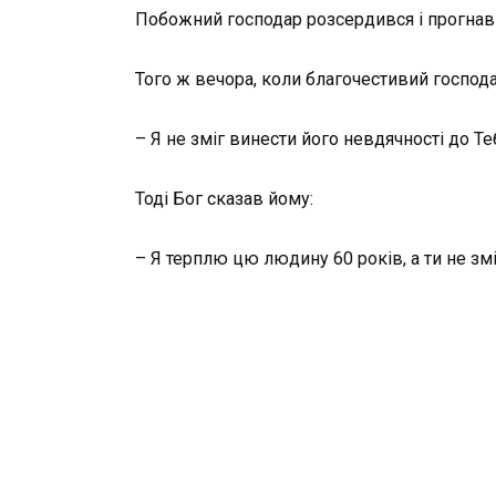
Побожний господар розсердився і прогнав
Того ж вечора, коли благочестивий господа
– Я не зміг винести його невдячності до Те
Тоді Бог сказав йому:
– Я терплю цю людину 60 років, а ти не змі