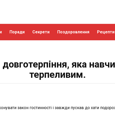
и
Поради
Секрети
Поздоровлення
Рецепти
 довготерпіння, яка навчи
терпеливим.
онувати закон гостинності і завжди пускав до хати подоро