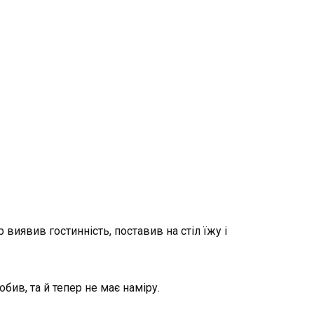
виявив гостинність, поставив на стіл їжу і
бив, та й тепер не має наміру.