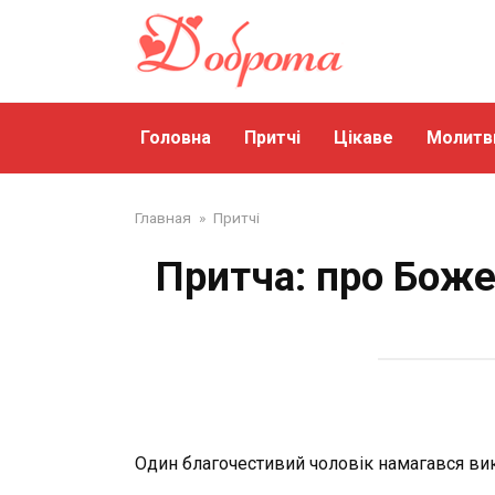
Перейти
до
змісту
Головна
Притчі
Цікаве
Молитв
Главная
»
Притчі
Притча: про Боже
Один благочестивий чоловік намагався вик