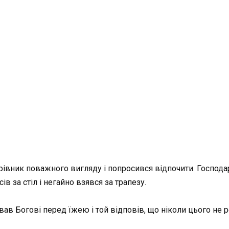
рівник поважного вигляду і попросився відпочити. Господар 
ів за стіл і негайно взявся за трапезу.
вав Богові перед їжею і той відповів, що ніколи цього не ро