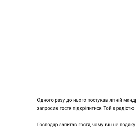
Одного разу до нього постукав літній манд
запросив гостя підкріпитися. Той з радістю с
Господар запитав гостя, чому він не подяку