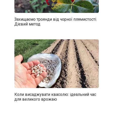
Захищаємо троянди від чорної плямистості.
Дієвий метод
Коли висаджувати квасолю: ідеальний час
для великого врожаю