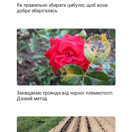
Як правильно збирати цибулю, щоб вона
добре зберігалась
Захищаємо троянди від чорної плямистості.
Дієвий метод