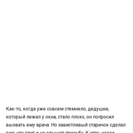
Как-то, когда уже совсем стемнело, дедушке,
который лежал у окна, стало плохо, он попросил
вызвать ему врача. Но завистливый старичок сделал
вид, что спит и не слышит просьбу. К утру, когда