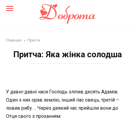
Перейти
до
змісту
Главная
»
Притчі
Притча: Яка жінка солодша
У давні-давні часи Господь зліпив десять Адамiв.
Один з них орав землю, інший пас овець, третій –
ловив рибу … Через деякий час прийшли вони до
Отця свого з проханням: