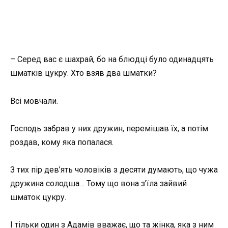
– Серед вас є шахрай, бо на блюдці було одинадцять
шматків цукру. Хто взяв два шматки?
Всі мовчали.
Господь забрав у них дружин, перемішав їх, а потім
роздав, кому яка попалася.
З тих пір дев’ять чоловіків з десяти думають, що чужа
дружина солодша… Тому що вона з’їла зайвий
шматок цукру.
І тільки один з Адамів вважає, що та жінка, яка з ним