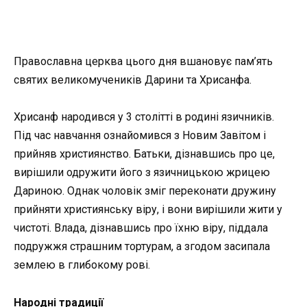
Православна церква цього дня вшановує пам’ять
святих великомучеників Дарини та Хрисанфа.
Хрисанф народився у 3 столітті в родині язичників.
Під час навчання ознайомився з Новим Завітом і
прийняв християнство. Батьки, дізнавшись про це,
вирішили одружити його з язичницькою жрицею
Дариною. Однак чоловік зміг переконати дружину
прийняти християнську віру, і вони вирішили жити у
чистоті. Влада, дізнавшись про їхню віру, піддала
подружжя страшним тортурам, а згодом засипала
землею в глибокому рові.
Народні традиції