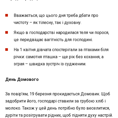
Вважається, що цього дня треба дбати про
чистоту – як тілесну, так і духовну.
Якщо в господарстві народилася теля чи порося,
це передвіщає вагітність для господині.
На 1 квітня дівчата спостерігали за птахами біля
річки: самотня пташка – ще рік без кохання, а
зграя – швидка зустріч із судженим.
День Домового
За повір’ям, 19 березня прокидається Домовик. Щоб
задобрити його, господарі ставили за грубою хліб і
молоко. Також у цей день потрібно було веселитися,
дуріти та розігрувати рідних, щоб підняти духу настрій.