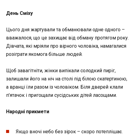
День Сміху
Цього дня жартували та обманювали одне одного –
вважалося, що це захищає від обману протягом року.
Дівчата, які мріяли про вірного чоловіка, намагалися
розіграти якомога більше людей.
Щоб завагітніти, жінки випікали солодкий пиріг,
залишали його на ніч на столі під білою скатертиною,
а вранці їли разом із чоловіком. Біля дверей клали
п’ятачок і пригощали сусідських дітей ласощами.
Народні прикмети
Якщо вночі небо без зірок – скоро потеплішає.