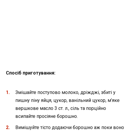
Спосіб п
риготування:
Змішайте поступово молоко, дріжджі, збиті у
пишну піну яйця, цукор, ванільний цукор, м’яке
вершкове масло 3 ст. л., сіль та порційно
всипайте просіяне борошно.
Вимішуйте тісто додаючи борошно аж поки воно