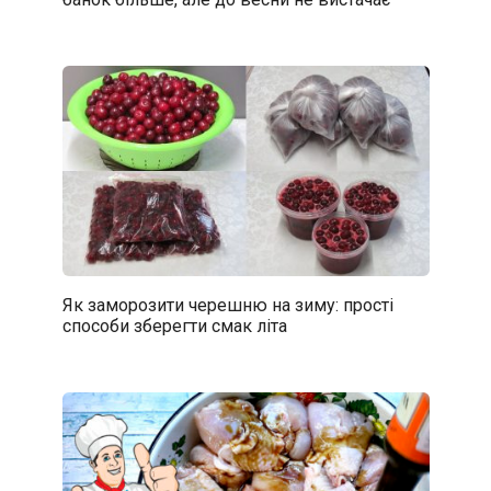
Як заморозити черешню на зиму: прості
способи зберегти смак літа