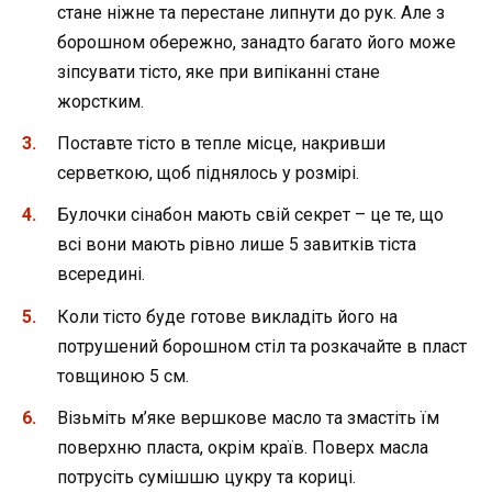
стане ніжне та перестане липнути до рук. Але з
борошном обережно, занадто багато його може
зіпсувати тісто, яке при випіканні стане
жорстким.
Поставте тісто в тепле місце, накривши
серветкою, щоб піднялось у розмірі.
Булочки сінабон мають свій секрет – це те, що
всі вони мають рівно лише 5 завитків тіста
всередині.
Коли тісто буде готове викладіть його на
потрушений борошном стіл та розкачайте в пласт
товщиною 5 см.
Візьміть м’яке вершкове масло та змастіть їм
поверхню пласта, окрім країв. Поверх масла
потрусіть сумішшю цукру та кориці.