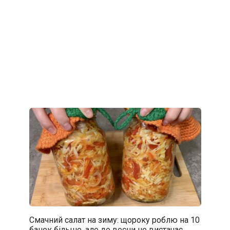
Смачний салат на зиму: щороку роблю на 10
банок більше, але до весни не вистачає