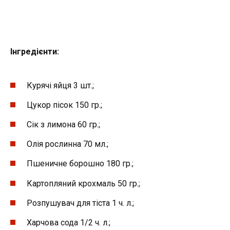
Інгредієнти:
Курячі яйця 3 шт.;
Цукор пісок 150 гр.;
Сік з лимона 60 гр.;
Олія рослинна 70 мл.;
Пшеничне борошно 180 гр.;
Картопляний крохмаль 50 гр.;
Розпушувач для тіста 1 ч. л.;
Харчова сода 1/2 ч. л.;