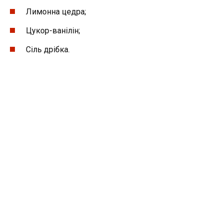
Лимонна цедра;
Цукор-ванілін;
Сіль дрібка.