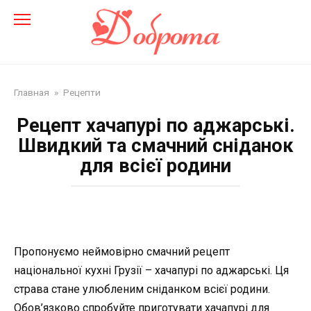
Перейти
до
змісту
Главная
»
Рецепти
Рецепт хачапурі по аджарські.
Швидкий та смачний сніданок
для всієї родини
Пропонуємо неймовірно смачний рецепт
національної кухні Грузії – хачапурі по аджарські. Ця
страва стане улюбленим сніданком всієї родини.
Обов’язково спробуйте приготувати хачапурі для