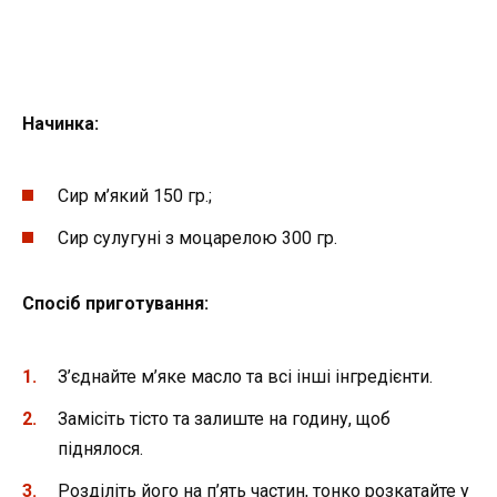
Начинка:
Сир м’який 150 гр.;
Сир сулугуні з моцарелою 300 гр.
Спосіб приготування:
З’єднайте м’яке масло та всі інші інгредієнти.
Замісіть тісто та залиште на годину, щоб
піднялося.
Розділіть його на п’ять частин, тонко розкатайте у