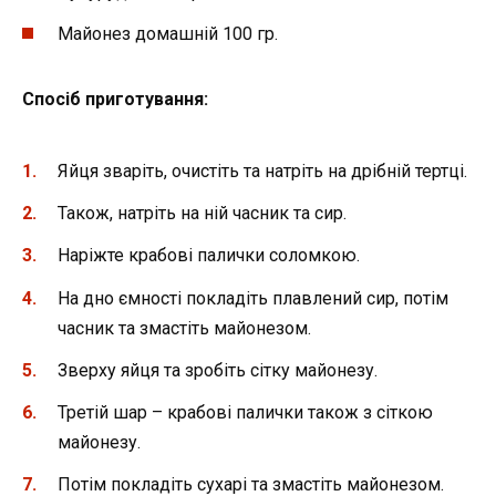
Майонез домашній 100 гр.
Спосіб приготування:
Яйця зваріть, очистіть та натріть на дрібній тертці.
Також, натріть на ній часник та сир.
Наріжте крабові палички соломкою.
На дно ємності покладіть плавлений сир, потім
часник та змастіть майонезом.
Зверху яйця та зробіть сітку майонезу.
Третій шар – крабові палички також з сіткою
майонезу.
Потім покладіть сухарі та змастіть майонезом.