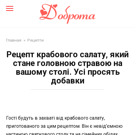
Перейти
до
змісту
Главная
»
Рецепти
Рецепт крабового салату, який
стане головною стравою на
вашому столі. Усі просять
добавки
Гості будуть в захваті від крабового салату,
приготованого за цим рецептом. Він є невід’ємною
частиною святкового столу та на сімейних обідах.