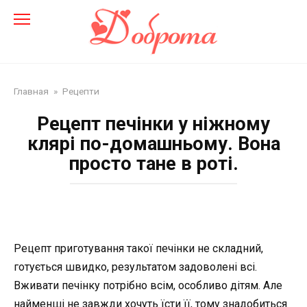
Перейти
до
змісту
Главная
»
Рецепти
Рецепт печінки у ніжному
клярі по-домашньому. Вона
просто тане в роті.
Рецепт приготування такої печінки не складний,
готується швидко, результатом задоволені всі.
Вживати печінку потрібно всім, особливо дітям. Але
найменші не завжди хочуть їсти її, тому знадобиться