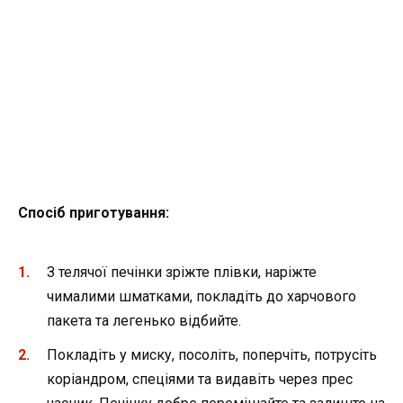
Спосіб
приготування:
З телячої печінки зріжте плівки, наріжте
чималими шматками, покладіть до харчового
пакета та легенько відбийте.
Покладіть у миску, посоліть, поперчіть, потрусіть
коріандром, спеціями та видавіть через прес