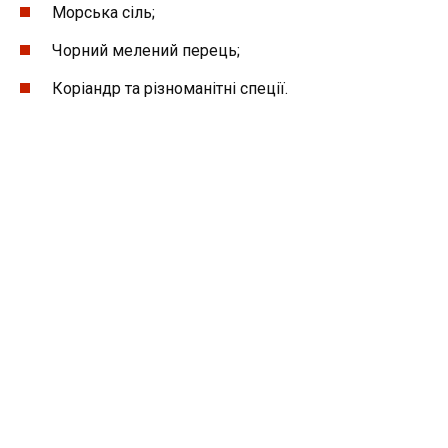
Морська сіль;
Чорний мелений перець;
Коріандр та різноманітні спеції.