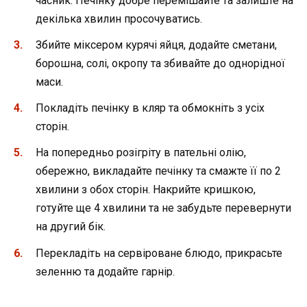
часник. Печінку добре перемішайте та залиште на
декілька хвилин просочуватись.
Збийте міксером курячі яйця, додайте сметани,
борошна, солі, окропу та збивайте до однорідної
маси.
Покладіть печінку в кляр та обмокніть з усіх
сторін.
На попередньо розігріту в пательні олію,
обережно, викладайте печінку та смажте її по 2
хвилини з обох сторін. Накрийте кришкою,
готуйте ще 4 хвилини та не забудьте перевернути
на другий бік.
Перекладіть на сервіроване блюдо, прикрасьте
зеленню та додайте гарнір.