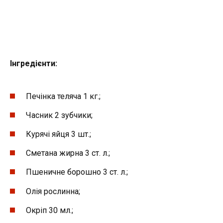
Інгредієнти
:
Печінка теляча 1 кг.;
Часник 2 зубчики;
Курячі яйця 3 шт.;
Сметана жирна 3 ст. л.;
Пшеничне борошно 3 ст. л.;
Олія рослинна;
Окріп 30 мл.;