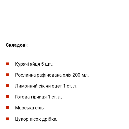
Складові:
Курячі яйця 5 шт.;
Рослинна рафінована олія 200 мл.;
Лимонний сік чи оцет 1 ст. л.;
Готова гірчиця 1 ст. л.;
Морська сіль;
Цукор пісок дрібка.