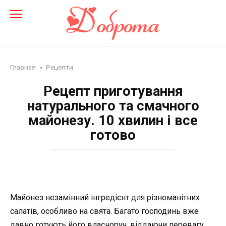
Перейти
до
змісту
Главная
»
Рецепти
Рецепт приготування
натурального та смачного
майонезу. 10 хвилин і все
готово
Майонез незамінний інгредієнт для різноманітних
салатів, особливо на свята. Багато господинь вже
давно готують його власноруч, віддаючи перевагу