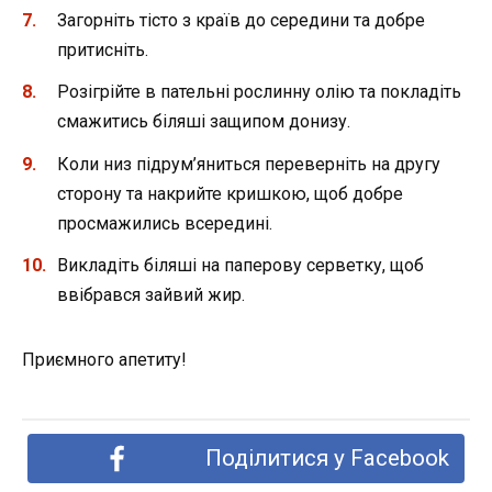
Загорніть тісто з країв до середини та добре
притисніть.
Розігрійте в пательні рослинну олію та покладіть
смажитись біляші защипом донизу.
Коли низ підрум’яниться переверніть на другу
сторону та накрийте кришкою, щоб добре
просмажились всередині.
Викладіть біляші на паперову серветку, щоб
ввібрався зайвий жир.
Приємного апетиту!
Поділитися у Facebook