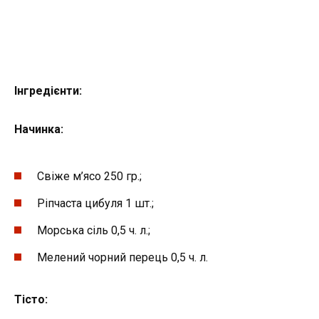
Інгредієнти
:
Начинка:
Свіже м’ясо 250 гр.;
Ріпчаста цибуля 1 шт.;
Морська сіль 0,5 ч. л.;
Мелений чорний перець 0,5 ч. л.
Тісто
: