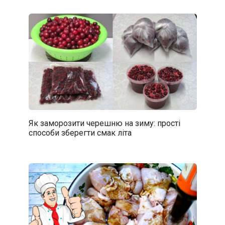
Як заморозити черешню на зиму: прості
способи зберегти смак літа