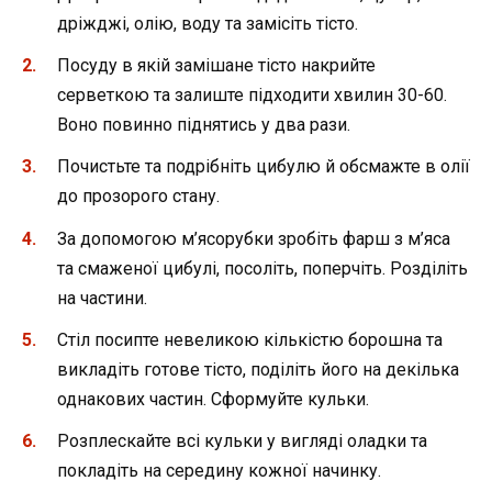
дріжджі, олію, воду та замісіть тісто.
Посуду в якій замішане тісто накрийте
серветкою та залиште підходити хвилин 30-60.
Воно повинно піднятись у два рази.
Почистьте та подрібніть цибулю й обсмажте в олії
до прозорого стану.
За допомогою м’ясорубки зробіть фарш з м’яса
та смаженої цибулі, посоліть, поперчіть. Розділіть
на частини.
Стіл посипте невеликою кількістю борошна та
викладіть готове тісто, поділіть його на декілька
однакових частин. Сформуйте кульки.
Розплескайте всі кульки у вигляді оладки та
покладіть на середину кожної начинку.