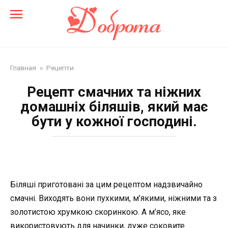
Перейти
до
змісту
Главная
»
Рецепти
Рецепт смачних та ніжних
домашніх біляшів, який має
бути у кожної господині.
Біляші приготовані за цим рецептом надзвичайно
смачні. Виходять вони пухкими, м’якими, ніжними та з
золотистою хрумкою скоринкою. А м’ясо, яке
використовують для начинки, дуже соковите