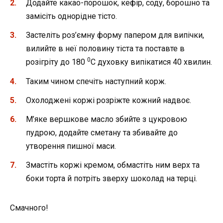
Додайте какао-порошок, кефір, соду, борошно та
замісіть однорідне тісто.
Застеліть роз’ємну форму папером для випічки,
вилийте в неї половину тіста та поставте в
0
розігріту до 180
С духовку випікатися 40 хвилин.
Таким чином спечіть наступний корж.
Охолоджені коржі розріжте кожний надвоє.
М’яке вершкове масло збийте з цукровою
пудрою, додайте сметану та збивайте до
утворення пишної маси.
Змастіть коржі кремом, обмастіть ним верх та
боки торта й потріть зверху шоколад на терці.
Смачного!