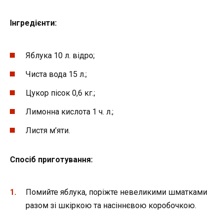
Інгредієнти:
Яблука 10 л. відро;
Чиста вода 15 л.;
Цукор пісок 0,6 кг.;
Лимонна кислота 1 ч. л.;
Листя м’яти.
Спосіб приготування:
Помийте яблука, поріжте невеликими шматками
разом зі шкіркою та насіннєвою коробочкою.