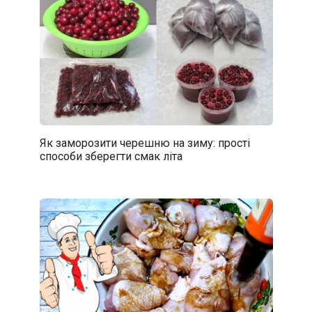
Як заморозити черешню на зиму: прості
способи зберегти смак літа