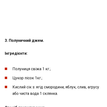
3. Полуничний джем.
Інгредієнти:
Полуниця свіжа 1 кг.;
Цукор пісок 1кг.;
Кислий сік з: ягід смородини, яблук, слив, агрусу
або чиста вода 1 склянка.