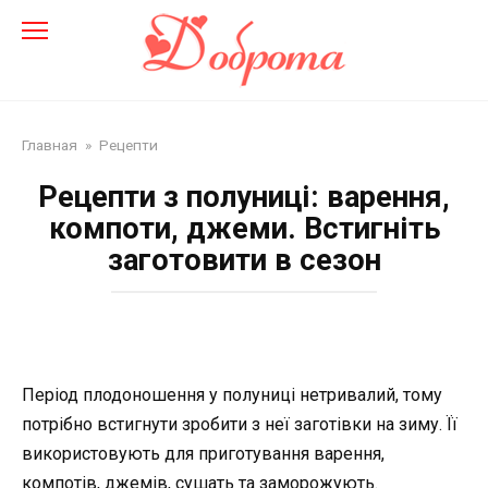
Перейти
до
змісту
Главная
»
Рецепти
Рецепти з полуниці: варення,
компоти, джеми. Встигніть
заготовити в сезон
Період плодоношення у полуниці нетривалий, тому
потрібно встигнути зробити з неї заготівки на зиму. Її
використовують для приготування варення,
компотів, джемів, сушать та заморожують.