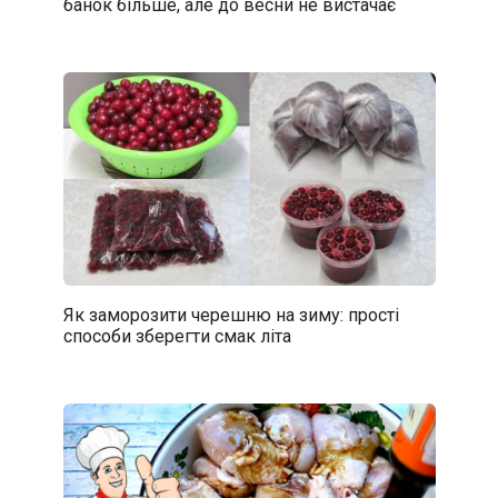
банок більше, але до весни не вистачає
Як заморозити черешню на зиму: прості
способи зберегти смак літа