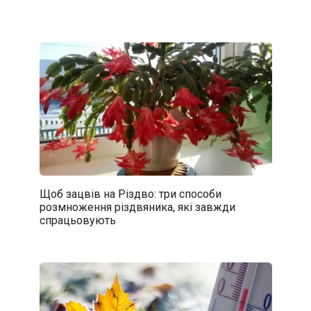
Щоб зацвів на Різдво: три способи
розмноження різдвяника, які завжди
спрацьовують