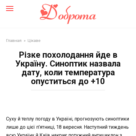
Перейти
до
змісту
Главная
»
Цікаве
Різке похолодання йде в
Україну. Синоптик назвала
дату, коли температура
опуститься до +10
Суху й теплу погоду в Україні, прогнозують синоптики
лише до цієї п’ятниці, 18 вересня. Наступний тиждень
всю Україну й Київ накриє потужний антициклон з