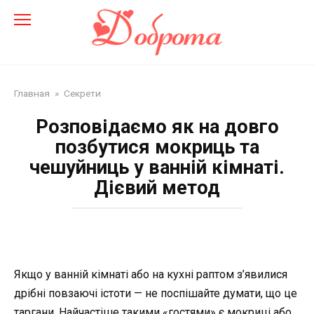
Перейти
до
змісту
Главная
»
Секрети
Розповідаємо як на довго
позбутися мокриць та
чешуйниць у ванній кімнаті.
Дієвий метод
Якщо у ванній кімнаті або на кухні раптом з’явилися
дрібні повзаючі істоти — не поспішайте думати, що це
таргани. Найчастіше такими «гостями» є мокриці або