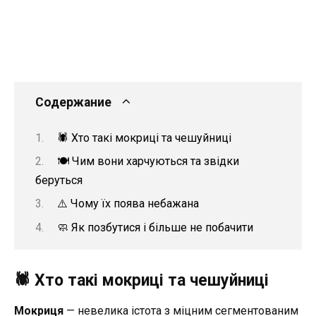
Содержание
🕷️ Хто такі мокриці та чешуйниці
🍽️ Чим вони харчуються та звідки
беруться
⚠️ Чому їх поява небажана
🧼 Як позбутися і більше не побачити
🕷️ Хто такі мокриці та чешуйниці
Мокриця
— невелика істота з міцним сегментованим