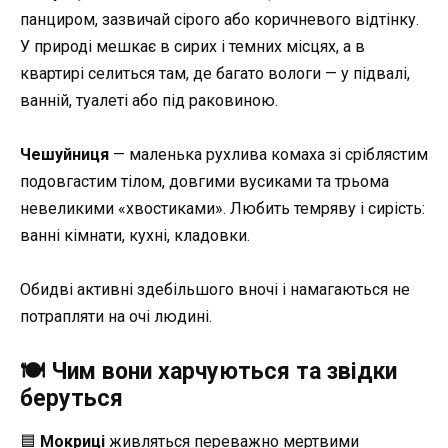
панциром, зазвичай сірого або коричневого відтінку.
У природі мешкає в сирих і темних місцях, а в
квартирі селиться там, де багато вологи — у підвалі,
ванній, туалеті або під раковиною.
Чешуйниця
— маленька рухлива комаха зі сріблястим
подовгастим тілом, довгими вусиками та трьома
невеликими «хвостиками». Любить темряву і сирість:
ванні кімнати, кухні, кладовки.
Обидві активні здебільшого вночі і намагаються не
потрапляти на очі людині.
🍽️ Чим вони харчуються та звідки
беруться
🟦
Мокриці
живляться переважно мертвими