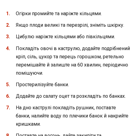
Огірки промийте та наріжте кільцями.
Якщо плоди великі та перезрілі, зніміть шкірку.
Цибулю наріжте кільцями або півкільцями.
Покладіть овочі в каструлю, додайте подрібнений
кріп, сіль, цукор та перець горошком, ретельно
перемішайте й залиште на 60 хвилин, періодично
помішуючи.
Простерилізуйте банки.
Додайте до салату оцет та розкладіть по банках.
На дно каструлі покладіть рушник, поставте
банки, налийте воду по плечики банок й накрийте
кришками.
Поставте на вогонь, дайте закипіти та