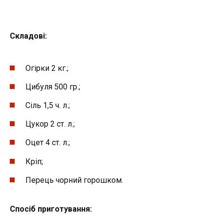
Складові
:
Огірки 2 кг.;
Цибуля 500 гр.;
Сіль 1,5 ч. л.;
Цукор 2 ст. л.;
Оцет 4 ст. л.;
Кріп;
Перець чорний горошком.
Спосіб приготування
: