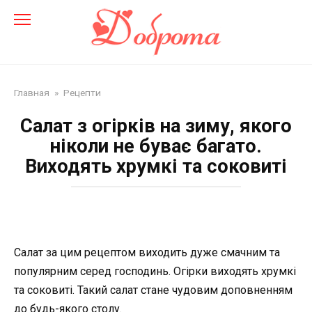
Перейти
до
змісту
Главная
»
Рецепти
Салат з огірків на зиму, якого
ніколи не буває багато.
Виходять хрумкі та соковиті
Салат за цим рецептом виходить дуже смачним та
популярним серед господинь. Огірки виходять хрумкі
та соковиті. Такий салат стане чудовим доповненням
до будь-якого столу.