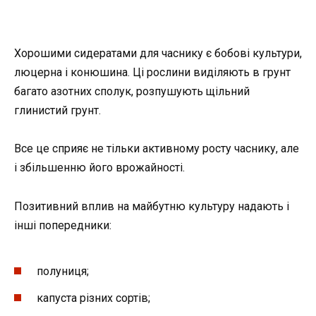
Хорошими сидератами для часнику є бобові культури,
люцерна і конюшина. Ці рослини виділяють в грунт
багато азотних сполук, розпушують щільний
глинистий грунт.
Все це сприяє не тільки активному росту часнику, але
і збільшенню його врожайності.
Позитивний вплив на майбутню культуру надають і
інші попередники:
полуниця;
капуста різних сортів;