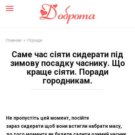
Перейти
до
змісту
Главная
»
Поради
Саме час сіяти сидерати під
зимову посадку часнику. Що
краще сіяти. Поради
городникам.
Не пропустіть цей момент, посійте
зараз сидерати щоб вони встигли набрати масу,
до того моменту як будете садити озимий часник.