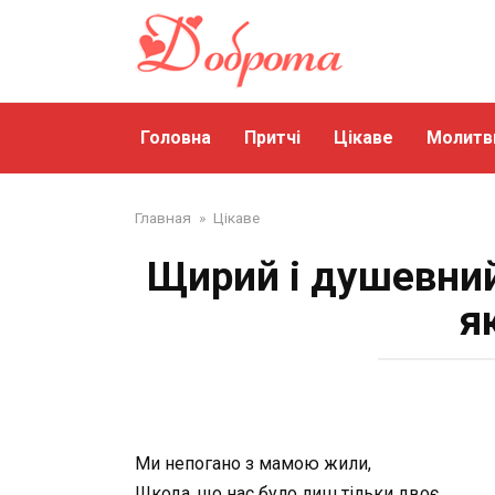
Перейти
до
змісту
Головна
Притчі
Цікаве
Молитв
Главная
»
Цікаве
Щирий і душевний
я
Ми непогано з мамою жили,
Шкода, що нас було лиш тільки двоє.