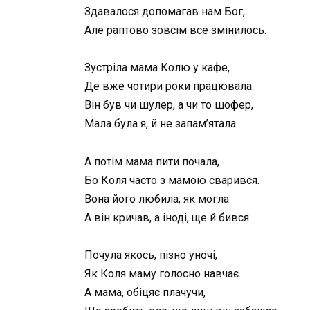
Здавалося допомагав нам Бог,
Але раптово зовсім все змінилось.
Зустріла мама Колю у кафе,
Де вже чотири роки працювала.
Він був чи шулер, а чи то шофер,
Мала була я, й не запам’ятала.
А потім мама пити почала,
Бо Коля часто з мамою сварився.
Вона його любила, як могла
А він кричав, а іноді, ще й бився.
Почула якось, пізно уночі,
Як Коля маму голосно навчає.
А мама, обіцяє плачучи,