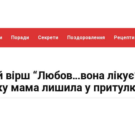
и
Поради
Секрети
Поздоровлення
Рецепти
 вірш “Любов…вона лікує”
ку мама лишила у притулк