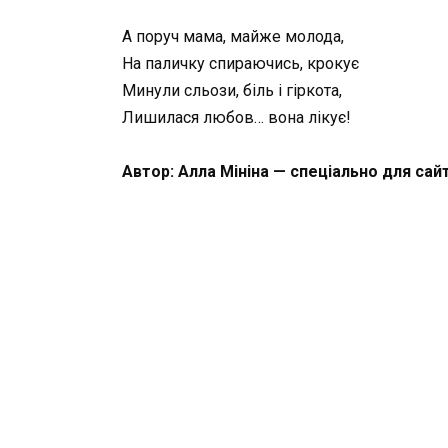
А поруч мама, майже молода,
На паличку спираючись, крокує
Минули сльози, біль і гіркота,
Лишилася любов… вона лікує!
Автор: Алла Мініна — спеціально для сай