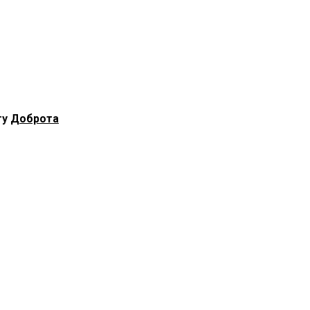
ту
Доброта