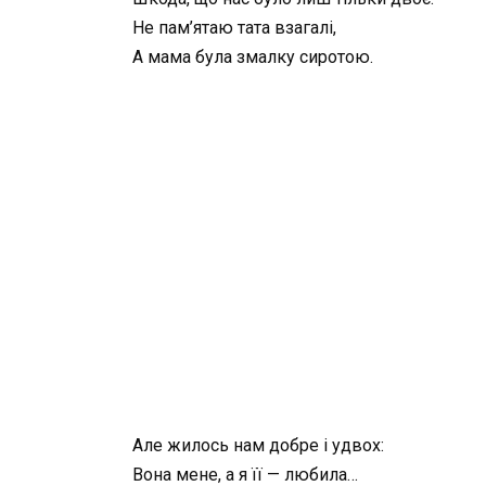
Не пам’ятаю тата взагалі,
А мама була змалку сиротою.
Але жилось нам добре і удвох:
Вона мене, а я її — любила…