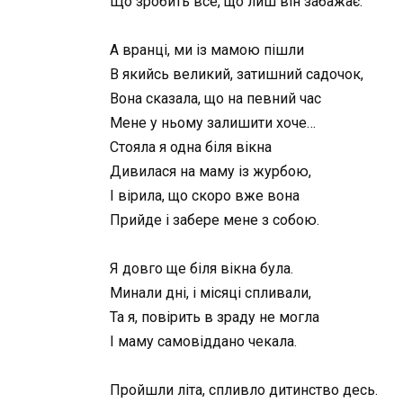
Що зробить все, що лиш він забажає.
А вранці, ми із мамою пішли
В якийсь великий, затишний садочок,
Вона сказала, що на певний час
Мене у ньому залишити хоче…
Стояла я одна біля вікна
Дивилася на маму із журбою,
І вірила, що скоро вже вона
Прийде і забере мене з собою.
Я довго ще біля вікна була.
Минали дні, і місяці спливали,
Та я, повірить в зраду не могла
І маму самовіддано чекала.
Пройшли літа, спливло дитинство десь.