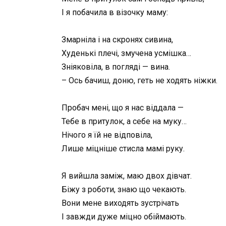
І я побачила в візочку маму:
Змарніла і на скронях сивина,
Худенькі плечі, змучена усмішка…
Зніяковіла, в погляді — вина.
– Ось бачиш, доню, геть не ходять ніжки.
Пробач мені, що я нас віддала —
Тебе в притулок, а себе на муку…
Нічого я їй не відповіла,
Лише міцніше стисла мамі руку.
Я вийшла заміж, маю двох дівчат.
Біжу з роботи, знаю що чекають.
Вони мене виходять зустрічать
І завжди дуже міцно обіймають.