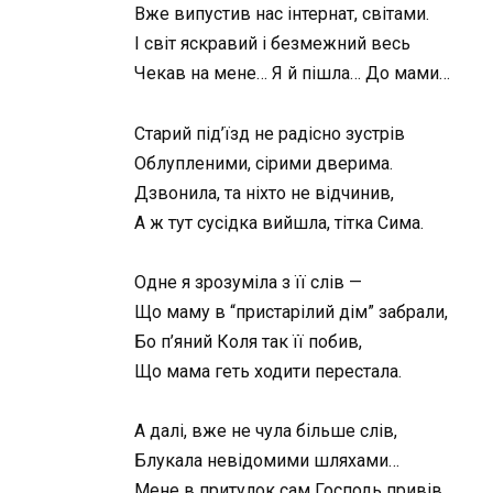
Вже випустив нас інтернат, світами.
І світ яскравий і безмежний весь
Чекав на мене… Я й пішла… До мами…
Старий під’їзд не радісно зустрів
Облупленими, сірими дверима.
Дзвонила, та ніхто не відчинив,
А ж тут сусідка вийшла, тітка Сима.
Одне я зрозуміла з її слів —
Що маму в “пристарілий дім” забрали,
Бо п’яний Коля так її побив,
Що мама геть ходити перестала.
А далі, вже не чула більше слів,
Блукала невідомими шляхами…
Мене в притулок сам Господь привів,