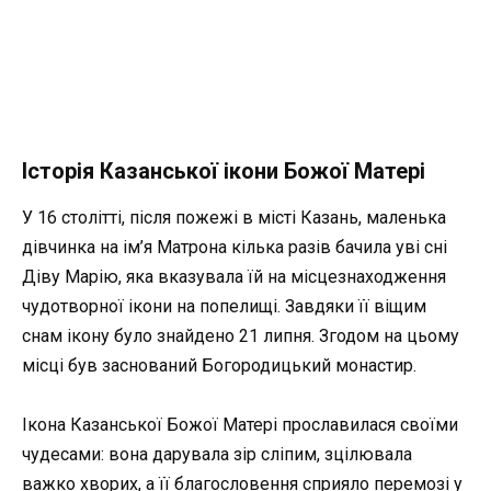
Історія Казанської ікони Божої Матері
У 16 столітті, після пожежі в місті Казань, маленька
дівчинка на ім’я Матрона кілька разів бачила уві сні
Діву Марію, яка вказувала їй на місцезнаходження
чудотворної ікони на попелищі. Завдяки її віщим
снам ікону було знайдено 21 липня. Згодом на цьому
місці був заснований Богородицький монастир.
Ікона Казанської Божої Матері прославилася своїми
чудесами: вона дарувала зір сліпим, зцілювала
важко хворих, а її благословення сприяло перемозі у