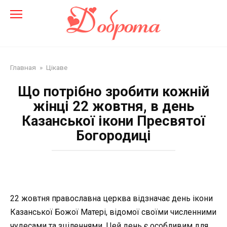
Перейти
до
змісту
Главная
»
Цікаве
Що потрібно зробити кожній
жінці 22 жовтня, в день
Казанської ікони Пресвятої
Богородиці
22 жовтня православна церква відзначає день ікони
Казанської Божої Матері, відомої своїми численними
чудесами та зціленнями. Цей день є особливим для