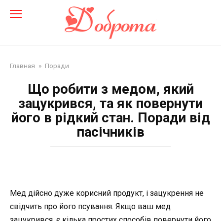
Перейти
до
змісту
Главная
»
Поради
Що робити з медом, який
зацукрився, та як повернути
його в рідкий стан. Поради від
пасічників
Мед дійсно дуже корисний продукт, і зацукрення не
свідчить про його псування. Якщо ваш мед
зацукрився, є кілька простих способів повернути його