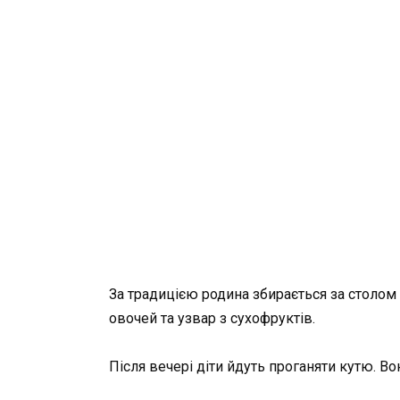
За традицією родина збирається за столом пі
овочей та узвар з сухофруктів.
Після вечері діти йдуть проганяти кутю. В