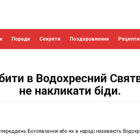
и
Поради
Секрети
Поздоровлення
Рецепти
ити в Водохресний Святв
не накликати біди.
ь переддень Богоявлення або як в народі називають Водохр