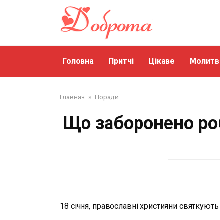
Перейти
до
змісту
Головна
Притчі
Цікаве
Молитв
Главная
»
Поради
Що заборонено роб
18 січня, православні християни святкуют