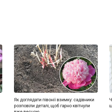
Як доглядати півонії взимку: садівники
Ч
розповіли деталі, щоб гарно квітнули
щ
вже весною