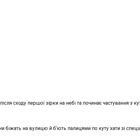
сля сходу першої зірки на небі та починає частування з куті.
они біжать на вулицю й б’ють палицями по куту хати зі спе