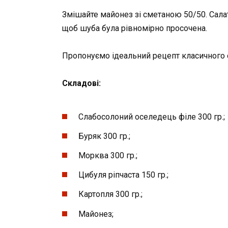
Змішайте майонез зі сметаною 50/50. Салат
щоб шуба була рівномірно просочена.
Пропонуємо ідеальний рецепт класичного с
Складові:
Слабосолоний оселедець філе 300 гр.;
Буряк 300 гр.;
Морква 300 гр.;
Цибуля ріпчаста 150 гр.;
Картопля 300 гр.;
Майонез;