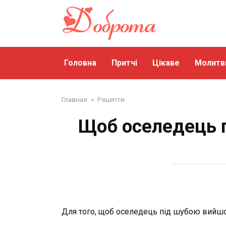
Перейти
до
змісту
Головна
Притчі
Цікаве
Молитв
Главная
»
Рецепти
Щоб оселедець 
Для того, щоб оселедець під шубою вийшо