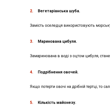
Вегетарі
а
нська шуба.
Замість оселедця використовують морську 
Маринована цибуля.
Замаринована в воді з оцтом цибуля, стане
Подрібнення овочей.
Якщо потерти овочі на дрібній тертці, то с
Кількість майонезу.