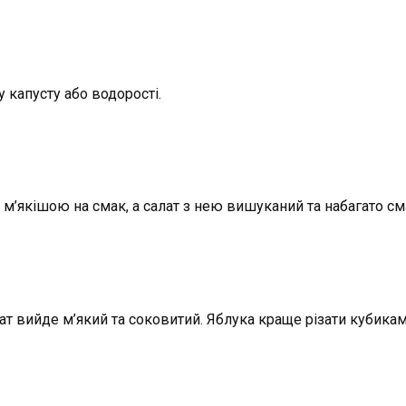
капусту або водорості.
 м’якішою на смак, а салат з нею вишуканий та набагато см
алат вийде м’який та соковитий. Яблука краще різати кубикам