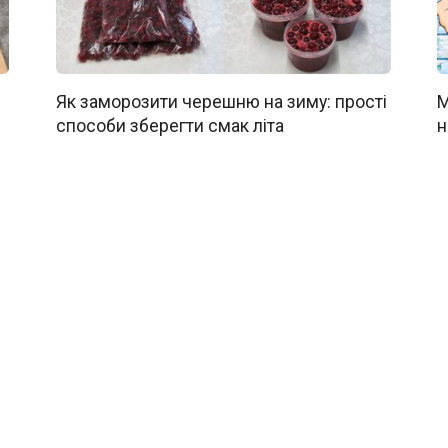
Як заморозити черешню на зиму: прості
М
способи зберегти смак літа
н