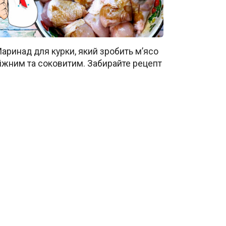
аринад для курки, який зробить м’ясо
іжним та соковитим. Забирайте рецепт