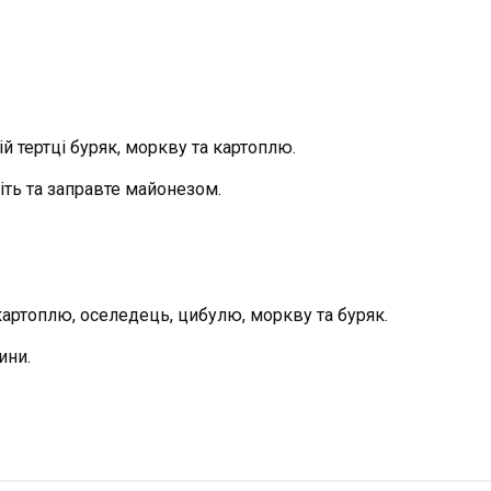
ній тертці буряк, моркву та картоплю.
іть та заправте майонезом.
артоплю, оселедець, цибулю, моркву та буряк.
ини.