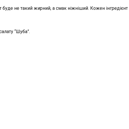
 буде не такий жирний, а смак ніжніший. Кожен інгредієнт
алату “Шуба”.