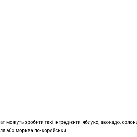
т можуть зробити такі інгредієнти: яблуко, авокадо, солон
ля або морква по-корейськи.