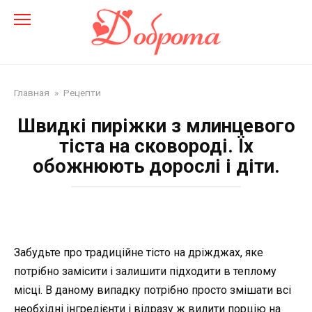
Перейти
до
змісту
Главная
»
Рецепти
Швидкі пиріжки з млинцевого
тіста на сковороді. Їх
обожнюють дорослі і діти.
Забудьте про традиційне тісто на дріжджах, яке
потрібно замісити і залишити підходити в теплому
місці. В даному випадку потрібно просто змішати всі
необхідні інгредієнти і відразу ж вилити порцію на