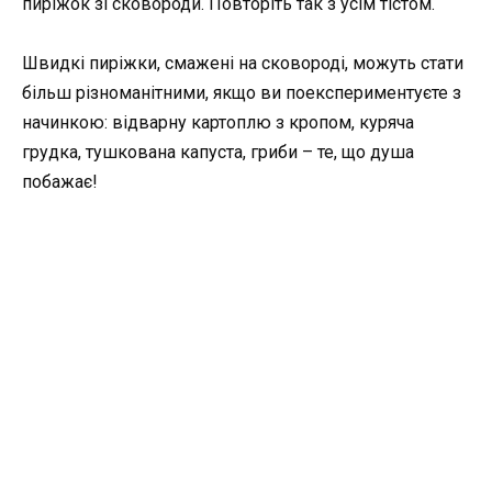
пиріжок зі сковороди. Повторіть так з усім тістом.
Швидкі пиріжки, смажені на сковороді, можуть стати
більш різноманітними, якщо ви поекспериментуєте з
начинкою: відварну картоплю з кропом, куряча
грудка, тушкована капуста, гриби – те, що душа
побажає!