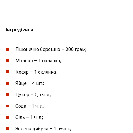
Інгредієнти:
Пшеничне борошно – 300 грам;
Молоко – 1 склянка;
Кефір – 1 склянка;
Яйце – 4 шт.;
Цукор – 0,5 ч. л.;
Сода – 1 ч. л.;
Сіль – 1 ч. л.;
Зелена цибуля – 1 пучок;