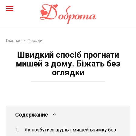
Перейти
до
змісту
Главная
»
Поради
Швидкий спосіб прогнати
мишей з дому. Біжать без
оглядки
Содержание
Як позбутися щурів і мишей взимку без