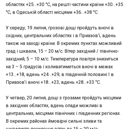
областях +25…+30 °С, на решті частини країни +30…+35
°С, в Одеській області місцями +36…+38 °С.
У середу, 19 липня
, грозові дощі пройдуть вночі в
східних, центральних областях і в Приазов’ї, вдень
також на заході країни. В окремих пунктах можливий
град і шквали, 15 – 20 м/с. Вітер західний / північно-
західний, 5 – 10 м/с. Температура повітря знизиться
на 3 – 5 градусів і коливатиметься вночі в межах
+13…+18, вдень +24…+29; в південній половині І в
Приазов’ї вночі +18…+23, вдень +28…+33 °С.
У четвер, 20 липня
, дощі з грозами пройдуть місцями
в західних областях, вдень опади можливі в
центральних, місцями північних і південних регіонах.
В окремих районах ймовірні сильні зливи та
шквалисте посилення вітру до 15 – 20 м/с.