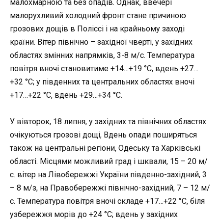
малохмарною та без опадів. Однак, ввечері
малорухливий холодний фронт стане причиною
грозових дощів в Поліссі і на крайньому заході
країни. Вітер північно – західної чверті, у західних
областях змінних напрямків, 3-8 м/с. Температура
повітря вночі становитиме +14…+19 °C, вдень +27…
+32 °C; у південних та центральних областях вночі
+17…+22 °C, вдень +29…+34 °C.
У вівторок, 18 липня
, у західних та північних областях
очікуються грозові дощі, Вдень опади поширяться
також на центральні регіони, Одеську та Харківські
області. Місцями можливий град і шквали, 15 – 20 м/
с. вітер на Лівобережжі України південно-західний, 3
– 8 м/з, на Правобережжі північно-західний, 7 – 12 м/
с. Температура повітря вночі складе +17…+22 °С, біля
узбережжя морів до +24 °С; вдень у західних