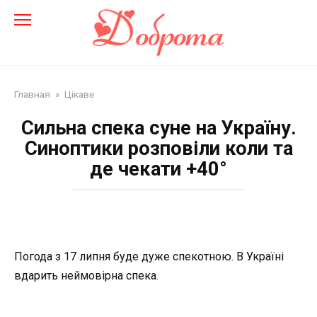
Перейти
до
змісту
Главная
»
Цікаве
Сильна спека суне на Україну.
Синоптики розповіли коли та
де чекати +40°
Погода з 17 липня буде дуже спекотною. В Україні
вдарить неймовірна спека.