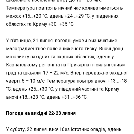
Температура повітря в нічний час коливатиметься в
межах +15…+20 °C, вдень +24…+29 °C, у південних
областях та Криму +30…+35 °C.
У п’ятницю, 21 липня
, погодні умови визначатиме
малоградиентное поле зниженого тиску. Вночі дощі
можливі у західних та східних областях, вдень у
Карпатському регіоні та на Прикарпатті сильні зливи,
град та шквали, 17 – 22 м/с. Вітер переважно західної
чверті, 5 – 10 м/с. Температура повітря вночі +13…+18
°C, вдень +25…+30 °C; у південній частині та Криму
вночі +18…+23 °C, вдень +31…+36 °C.
Погода на вихідні 22-23 липня
У суботу, 22 липня
, вночі без істотних опадів, вдень