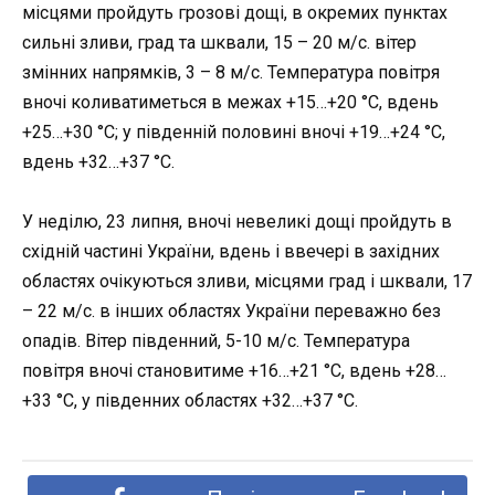
місцями пройдуть грозові дощі, в окремих пунктах
сильні зливи, град та шквали, 15 – 20 м/с. вітер
змінних напрямків, 3 – 8 м/с. Температура повітря
вночі коливатиметься в межах +15…+20 °C, вдень
+25…+30 °C; у південній половині вночі +19…+24 °C,
вдень +32…+37 °C.
У неділю, 23 липня
, вночі невеликі дощі пройдуть в
східній частині України, вдень і ввечері в західних
областях очікуються зливи, місцями град і шквали, 17
– 22 м/с. в інших областях України переважно без
опадів. Вітер південний, 5-10 м/с. Температура
повітря вночі становитиме +16…+21 °C, вдень +28…
+33 °C, у південних областях +32…+37 °C.