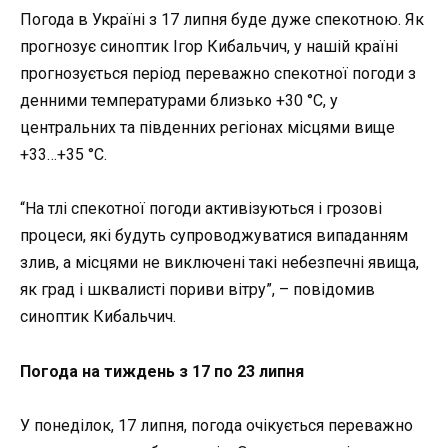
Погода в Україні з 17 липня буде дуже спекотною. Як
прогнозує синоптик Ігор Кибальчич, у нашій країні
прогнозується період переважно спекотної погоди з
денними температурами близько +30 °C, у
центральних та південних регіонах місцями вище
+33…+35 °C.
“На тлі спекотної погоди активізуються і грозові
процеси, які будуть супроводжуватися випаданням
злив, а місцями не виключені такі небезпечні явища,
як град і шквалисті пориви вітру”, – повідомив
синоптик Кибальчич.
Погода на тиждень з 17 по 23 липня
У понеділок, 17 липня
, погода очікується переважно