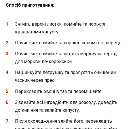
Спосіб приготування:
Зніміть верхні листки, помийте та поріжте
квадратами капусту.
Почистьте, помийте та поріжте соломкою перець.
Почистьте, помийте та натріть моркву на тертці,
для моркви по-корейськи.
Нашинкуйте петрушку та пропустіть очищений
часник через прес.
Перекладіть овочі в таз та перемішайте.
З’єднайте всі інгредієнти для розсолу, доведіть
до кипіння та залийте капусту.
Після охолодження злийте його, перекладіть
овочі в каструлю, ще раз закип’ятіть та залийте