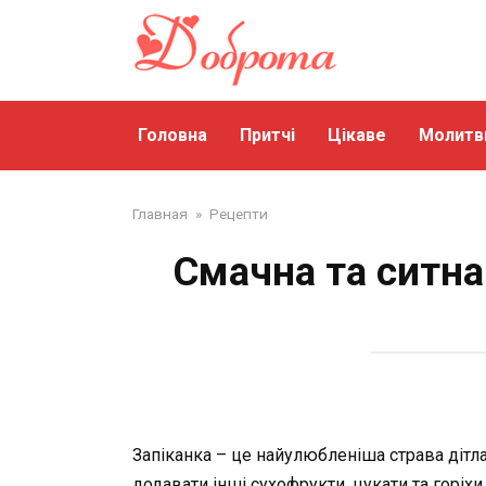
Перейти
до
змісту
Головна
Притчі
Цікаве
Молитв
Главная
»
Рецепти
Смачна та ситна
Запіканка – це найулюбленіша страва дітл
додавати інші сухофрукти, цукати та горіхи.