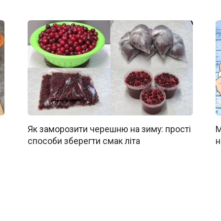
Як заморозити черешню на зиму: прості
М
способи зберегти смак літа
н