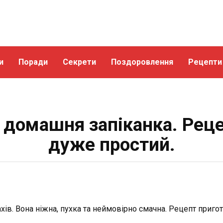
и
Поради
Секрети
Поздоровлення
Рецепти
 домашня запіканка. Рец
дуже простий.
ахів. Вона ніжна, пухка та неймовірно смачна. Рецепт приг