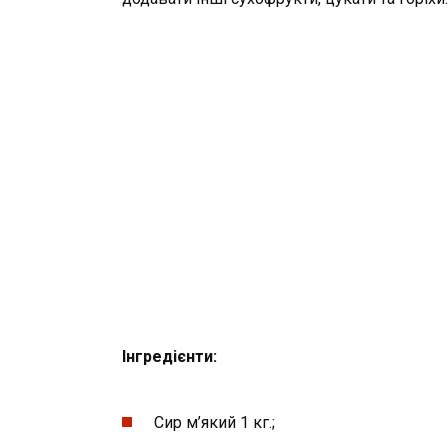
Інгредієнти:
Сир м’який 1 кг.;