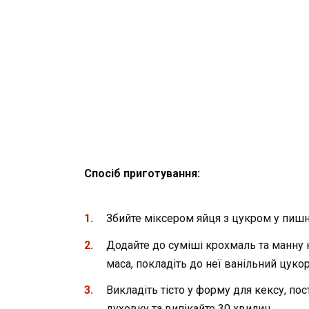
Спосіб приготування:
Збийте міксером яйця з цукром у пишну
Додайте до суміші крохмаль та манну 
маса, покладіть до неї ванільний цукор
Викладіть тісто у форму для кексу, пос
духовку та випікайте 30 хвилин.