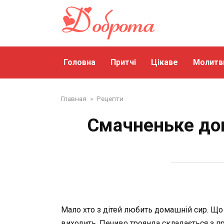
Перейти
до
змісту
Головна
Притчі
Цікаве
Молитв
Главная
»
Рецепти
Смачненьке дом
Мало хто з дітей любить домашній сир. Що 
виходить. Печиво троянда складається з пр