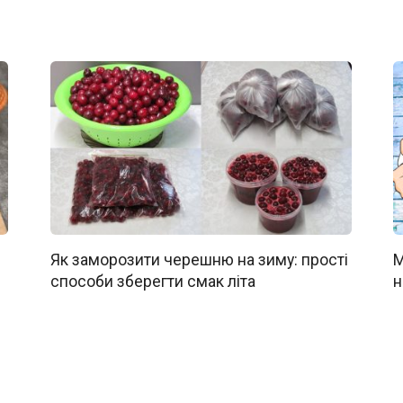
Як заморозити черешню на зиму: прості
М
способи зберегти смак літа
н