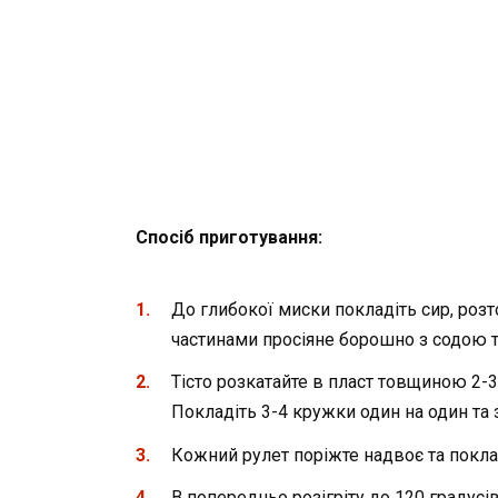
Спосіб приготування:
До глибокої миски покладіть сир, розто
частинами просіяне борошно з содою т
Тісто розкатайте в пласт товщиною 2-
Покладіть 3-4 кружки один на один та з
Кожний рулет поріжте надвоє та покла
В попередньо розігріту до 120 градусі