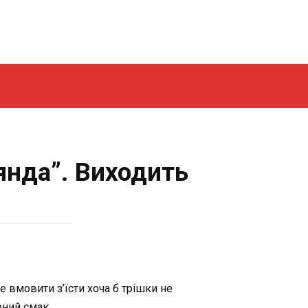
янда”. Виходить
е вмовити з’їсти хоча б трішки не
рний смак.