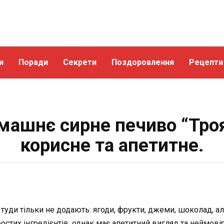
и
Поради
Секрети
Поздоровлення
Рецепти
ашнє сирне печиво “Тро
корисне та апетитне.
туди тільки не додають: ягоди, фрукти, джеми, шоколад, ал
остих інгредієнтів, однак має апетитний вигляд та неймові