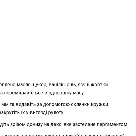
плене масло, цукор, ванілін, сіль, яєчні жовтки,
а перемішайте все в однорідну масу.
3 мм та видавіть за допомогою склянки кружки.
акрутіть їх у вигляді рулету.
діть зрізом донизу на деко, яке застелене пергаментом.
в духовку поставте деко та випікайте печиво „Троянди”