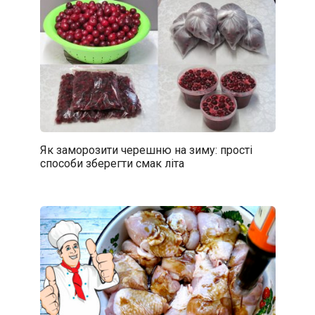
Як заморозити черешню на зиму: прості
способи зберегти смак літа