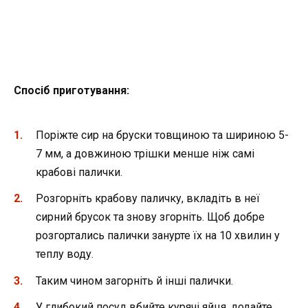
Спосіб
приготува
ння
:
Поріжте сир на бруски товщиною та шириною 5-
7 мм, а довжиною трішки менше ніж самі
крабові палички.
Розгорніть крабову паличку, вкладіть в неї
сирний брусок та знову згорніть. Щоб добре
розгортались палички занурте їх на 10 хвилин у
теплу воду.
Таким чином загорніть й інші палички.
У глибокий посуд вбийте курячі яйця, додайте