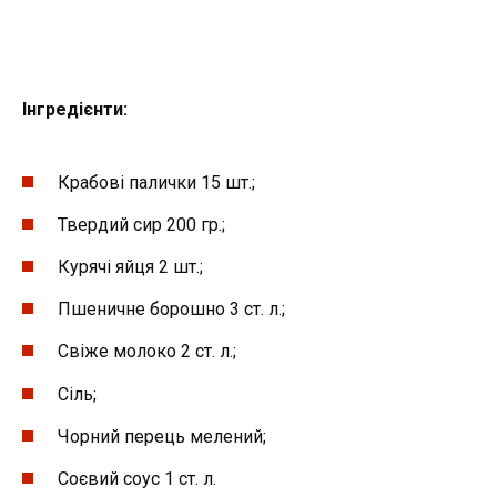
Інгредієнти:
Крабові палички 15 шт.;
Твердий сир 200 гр.;
Курячі яйця 2 шт.;
Пшеничне борошно 3 ст. л.;
Свіже молоко 2 ст. л.;
Сіль;
Чорний перець мелений;
Соєвий соус 1 ст. л.