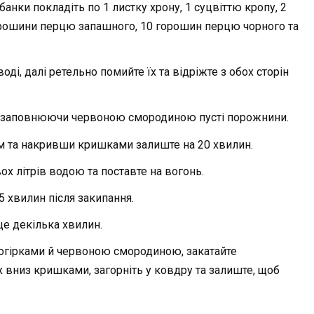
анки покладіть по 1 листку хрону, 1 суцвіттю кропу, 2
горошини перцю запашного, 10 горошин перцю чорного та
воді, далі ретельно помийте їх та відріжте з обох сторін
ки заповнюючи червоною смородиною пусті порожнини.
м та накривши кришками залиште на 20 хвилин.
ох літрів водою та поставте на вогонь.
5 хвилин після закипання.
ще декілька хвилин.
огірками й червоною смородиною, закатайте
 вниз кришками, загорніть у ковдру та залиште, щоб