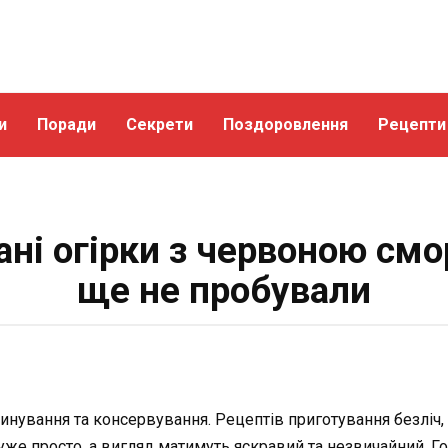
и
Поради
Секрети
Поздоровлення
Рецепти
ні огірки з червоною см
ще не пробували
инування та консервування. Рецептів приготування безліч
уже просто, а вигляд матимуть яскравий та незвичайний. Г