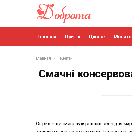
Перейти
до
змісту
Головна
Притчі
Цікаве
Молитв
Главная
»
Рецепти
Смачні консервова
Огірки – це найпопулярніший овоч для мар
здивують всіх своїм смаком. Готувати їх д