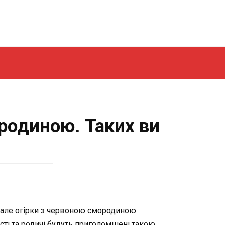
ородиною. Таких ви
, але огірки з червоною смородиною
ості та родичі будуть приголомшені такою