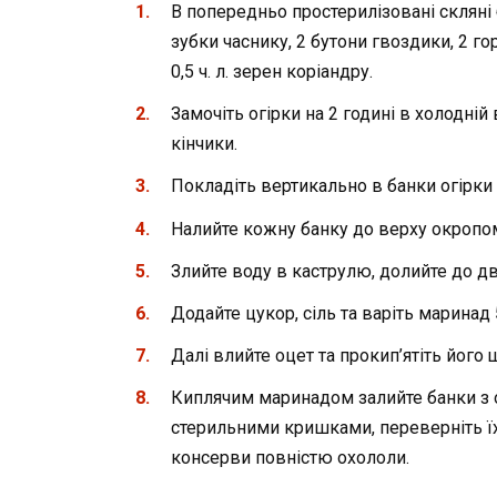
В попередньо простерилізовані скляні б
зубки часнику, 2 бутони гвоздики, 2 
0,5 ч. л. зерен коріандру.
Замочіть огірки на 2 годині в холодній 
кінчики.
Покладіть вертикально в банки огір
Налийте кожну банку до верху окропо
Злийте воду в каструлю, долийте до дв
Додайте цукор, сіль та варіть маринад 
Далі влийте оцет та прокип’ятіть його 
Киплячим маринадом залийте банки з 
стерильними кришками, переверніть їх
консерви повністю охололи.