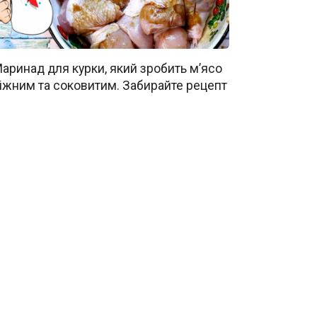
аринад для курки, який зробить м’ясо
іжним та соковитим. Забирайте рецепт