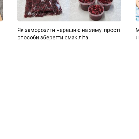
Як заморозити черешню на зиму: прості
М
способи зберегти смак літа
н