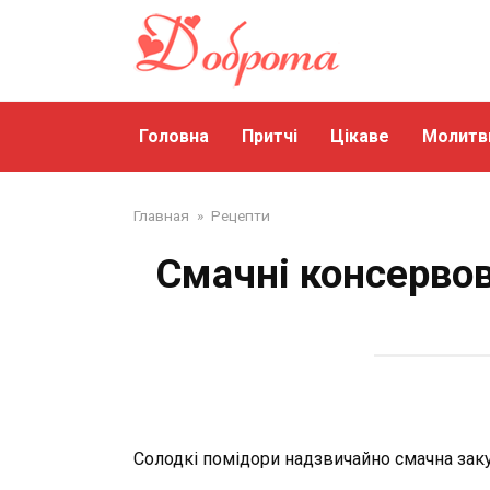
Перейти
до
змісту
Головна
Притчі
Цікаве
Молитв
Главная
»
Рецепти
Смачні консервов
Солодкі помідори надзвичайно смачна закус