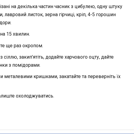
ізані на декілька частин часник з цибулею, одну штуку
, лавровий листок, зерна гірчиці, кріп, 4-5 горошин
дори.
на 15 хвилин.
ийте ще раз окропом.
з сіллю, закип’ятіть, додайте харчового оцту, дайте
нки з помідорами.
и металевими кришками, закатайте та переверніть їх
алиште охолоджуватись.