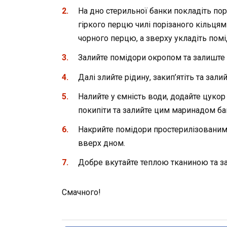
На дно стерильної банки покладіть пор
гіркого перцю чилі порізаного кільцями
чорного перцю, а зверху укладіть помі
Залийте помідори окропом та залиште 
Далі злийте рідину, закип’ятіть та зал
Налийте у ємність води, додайте цукор 
покипіти та залийте цим маринадом ба
Накрийте помідори простерилізованим
вверх дном.
Добре вкутайте теплою тканиною та з
Смачного!