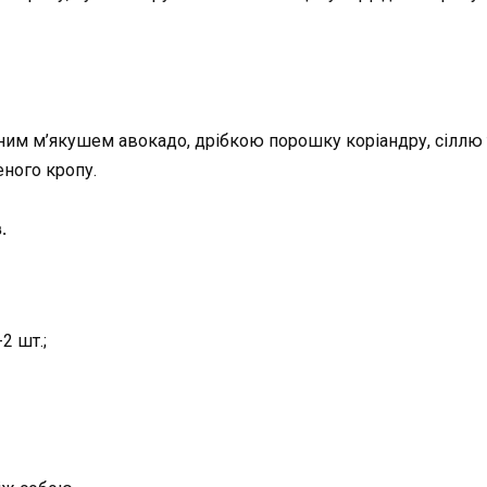
еним м’якушем авокадо, дрібкою порошку коріандру, сіллю
еного кропу.
.
2 шт.;