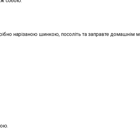
між собою.
 дрібно нарізаною шинкою, посоліть та заправте домашнім 
бою.