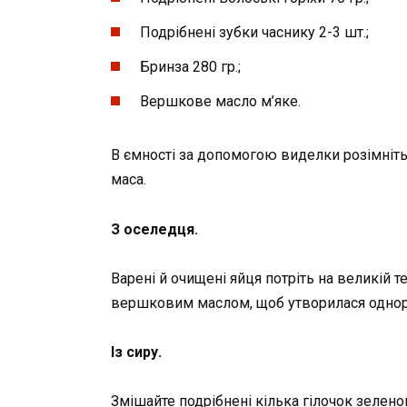
Подрібнені зубки часнику 2-3 шт.;
Бринза 280 гр.;
Вершкове масло м’яке.
В ємності за допомогою виделки розімніть 
маса.
З оселедця.
Варені й очищені яйця потріть на великій 
вершковим маслом, щоб утворилася однор
Із сиру.
Змішайте подрібнені кілька гілочок зелено