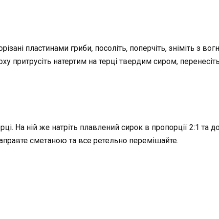
порізані пластинами гриби, посоліть, поперчіть, зніміть з в
рху притрусіть натертим на терці твердим сиром, перенесіть 
ерці. На ній же натріть плавлений сирок в пропорції 2:1 та 
 заправте сметаною та все ретельно перемішайте.