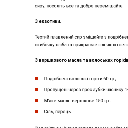
сиру, посоліть все та добре перемішайте.
З екзотики.
Тертий плавлений сир змішайте з подрібн
скибочку хліба та прикрасьте гілочкою зел
З вершкового масла та волоських горіхів
Подрібнені волоські горіхи 60 гр.;
Пропущені через прес зубки часнику 1-
М’яке масло вершкове 150 гр.;
Сіль, перець.