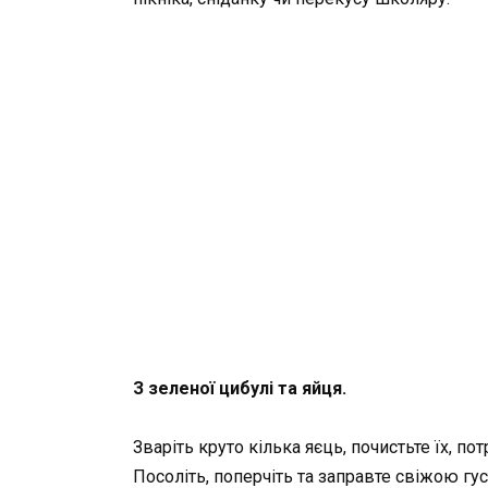
З зеленої цибулі та яйця.
Зваріть круто кілька яєць, почистьте їх, 
Посоліть, поперчіть та заправте свіжою г