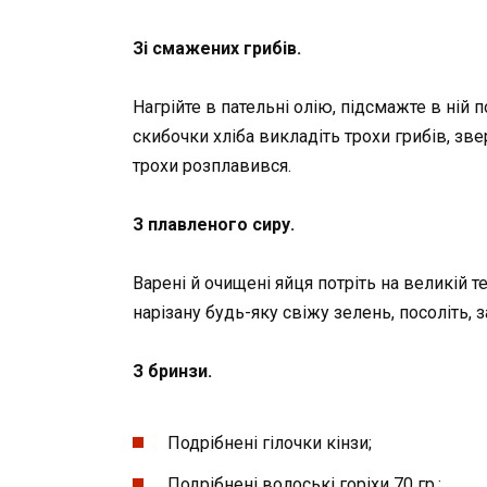
Зі смажених грибів.
Нагрійте в пательні олію, підсмажте в ній 
скибочки хліба викладіть трохи грибів, зве
трохи розплавився.
З плавленого сиру.
Варені й очищені яйця потріть на великій т
нарізану будь-яку свіжу зелень, посоліть,
З бринзи.
Подрібнені гілочки кінзи;
Подрібнені волоські горіхи 70 гр.;