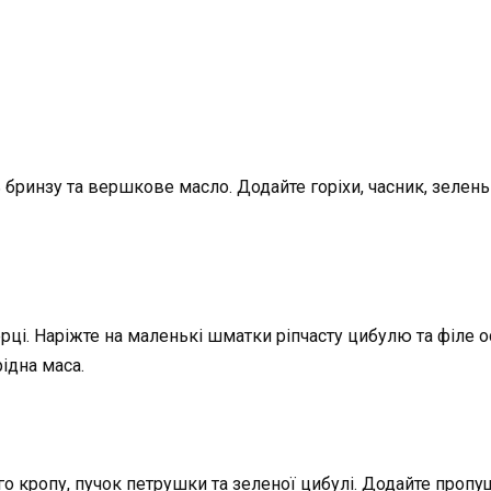
бринзу та вершкове масло. Додайте горіхи, часник, зелень
терці. Наріжте на маленькі шматки ріпчасту цибулю та філе 
ідна маса.
го кропу, пучок петрушки та зеленої цибулі. Додайте пропущ