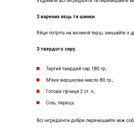
З’єднайте всі інгредієнти та перемішайте 
З варених яєць та шинки.
Яйця потріть на великій терці, змішайте з
З твердого сиру.
Тертий твердий сир 180 гр.;
М’яке вершкове масло 80 гр.;
Готова гірчиця 2 ст. л.;
Сіль, перець.
Всі інгредієнти добре перемішайте між со