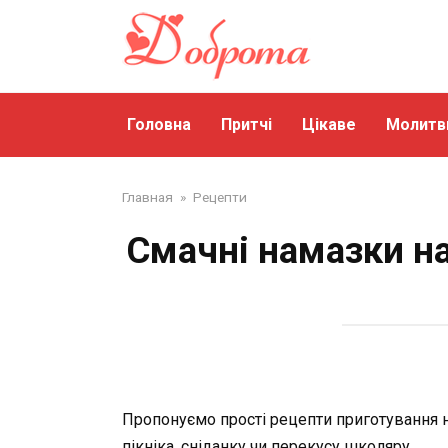
Перейти
до
змісту
Головна
Притчі
Цікаве
Молитв
Главная
»
Рецепти
Смачні намазки на
Пропонуємо прості рецепти приготування на
пікніка, сніданку чи перекусу школяру.