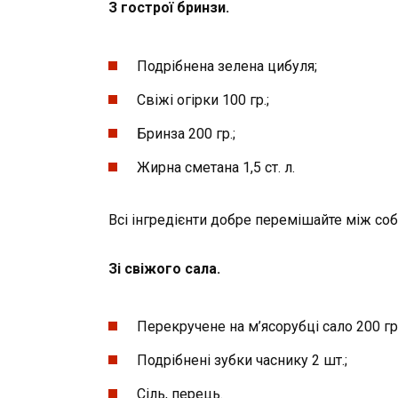
З гострої бринзи.
Подрібнена зелена цибуля;
Свіжі огірки 100 гр.;
Бринза 200 гр.;
Жирна сметана 1,5 ст. л.
Всі інгредієнти добре перемішайте між со
Зі свіжого сала.
Перекручене на м’ясорубці сало 200 гр.
Подрібнені зубки часнику 2 шт.;
Сіль, перець.