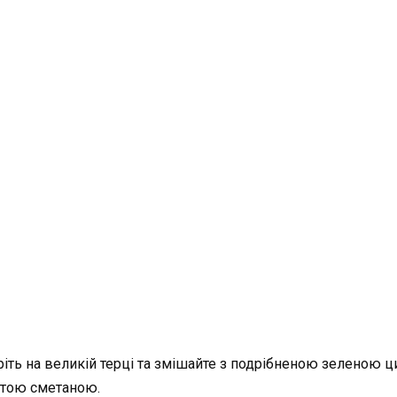
потріть на великій терці та змішайте з подрібненою зелено
устою сметаною.