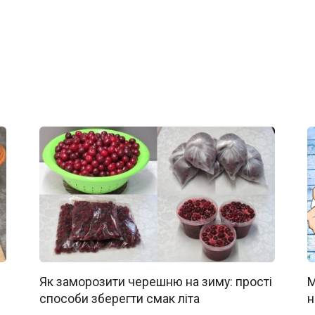
Як заморозити черешню на зиму: прості
М
способи зберегти смак літа
н