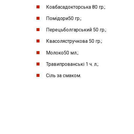
Ковбасадокторська 80 гр.;
Помідори50 гр.;
Перецьболгарський 50 гр.;
Квасолястручкова 50 гр.;
Молоко50 мл.;
Травипрованські 1 ч. л.;
Сіль за смаком.