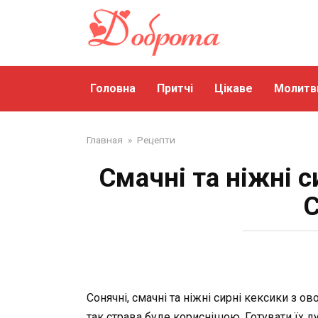
Перейти
до
змісту
Головна
Притчі
Цікаве
Молитв
Главная
»
Рецепти
Смачні та ніжні с
С
Сонячні, смачні та ніжні сирні кексики з 
так страва буде кориснішою. Готувати їх д