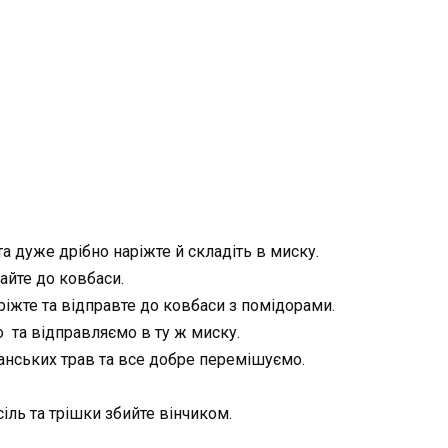
та дуже дрібно наріжте й складіть в миску.
айте до ковбаси.
ріжте та відправте до ковбаси з помідорами.
о та відправляємо в ту ж миску.
анських трав та все добре перемішуємо.
сіль та трішки збийте вінчиком.