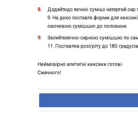
Додайтедо яєчної суміші натертий сир
9. На деко поставте форми для кексикі
овочевою сумішшю до половини.
Залийтеяєчно-сирною сумішшю по самі
11. Поставтев розігріту до 180 градус
Неймовірно апетитні кексики готові.
Смачного!