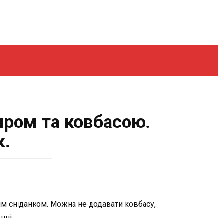
сиром та ковбасою.
к.
ним сніданком. Можна не додавати ковбасу,
шні.