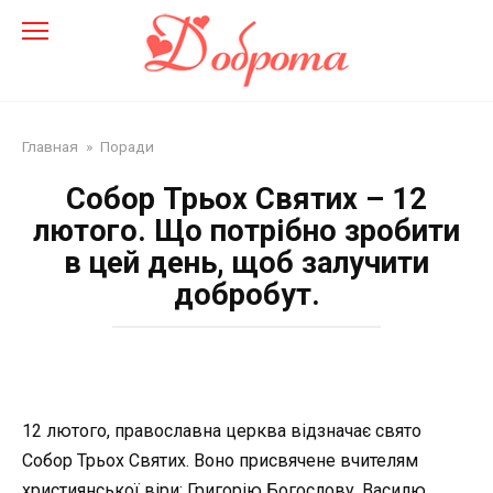
Перейти
до
змісту
Главная
»
Поради
Собор Трьох Святих – 12
лютого. Що потрібно зробити
в цей день, щоб залучити
добробут.
12 лютого, православна церква відзначає свято
Собор Трьох Святих. Воно присвячене вчителям
християнської віри: Григорію Богослову, Василю