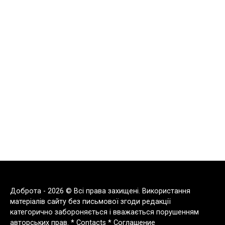
Доброта - 2026 © Всі права захищені. Використання
матеріалів сайту без письмової згоди редакції
категорично забороняється і вважається порушенням
авторських прав. *
Contacts
*
Соглашение