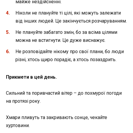
майже нездійсненні.
Ніколи не плануйте ті цілі, які можуть залежати
від інших людей. Це закінчується розчаруванням.
Не плануйте забагато змін, бо за всіма цілями
можна не встигнути. Це дуже виснажує.
Не розповідайте нікому про свої плани, бо люди
різні, хтось щиро порадіє, а хтось позаздрить.
Прикмети в цей день.
Сильний та поривчастий вітер – до похмурої погоди
на протязі року.
Хмари пливуть та закривають сонце, чекайте
хуртовини.