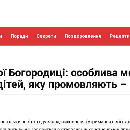
и
Поради
Секрети
Поздоровлення
Рецепти
ої Богородиці: особлива м
дітей, яку промовляють –
е тільки освіта, годування, виховання і утримання своїх ді
ров’я дитини. Як говориться в стародавній християнській пр