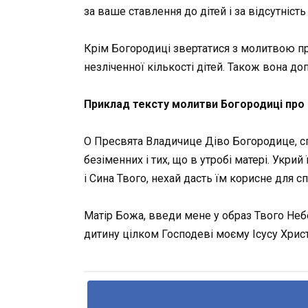
за ваше ставлення до дітей і за відсутність 
Крім Богородиці звертатися з молитвою про
незліченної кількості дітей. Також вона д
Приклад тексту молитви Богородиці про 
О Пресвята Владичице Діво Богородице, спа
безіменних і тих, що в утробі матері. Укри
і Сина Твого, нехай дасть їм корисне для 
Матір Божа, введи мене у образ Твого Небес
дитину цілком Господеві моєму Ісусу Христ