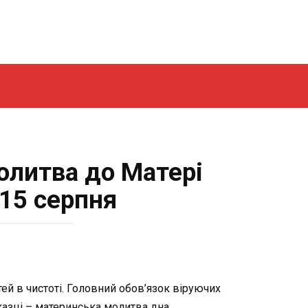
олитва до Матері
 15 серпня
тей в чистоті. Головний обов’язок віруючих
иказці – материнська молитва дна