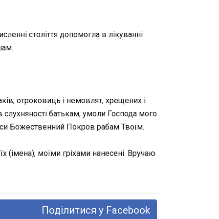
сленні століття допомогла в лікуванні
шам.
аків, отроковиць і немовлят, хрещених і
 в слухняності батькам, умоли Господа мого
и єси Божественний Покров рабам Твоїм.
їх (імена), моїми гріхами нанесені. Вручаю
Поділитися у Facebook