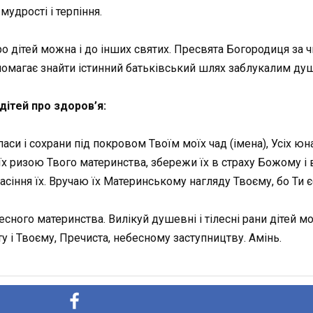
мудрості і терпіння.
 дітей можна і до інших святих. Пресвята Богородиця за чи
опомагає знайти істинний батьківський шлях заблукалим ду
дітей про здоров’я:
си і сохрани під покровом Твоїм моїх чад (імена), Усіх юн
й їх ризою Твого материнства, збережи їх в страху Божому і
спасіння їх. Вручаю їх Материнському нагляду Твоєму, бо Т
ного материнства. Вилікуй душевні і тілесні рaни дітей мо
у і Твоєму, Пречиста, небесному заступництву. Амінь.