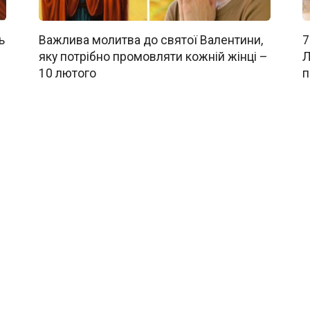
ь
Важлива молитва до святої Валентини,
7
яку потрібно промовляти кожній жінці –
Л
10 лютого
п