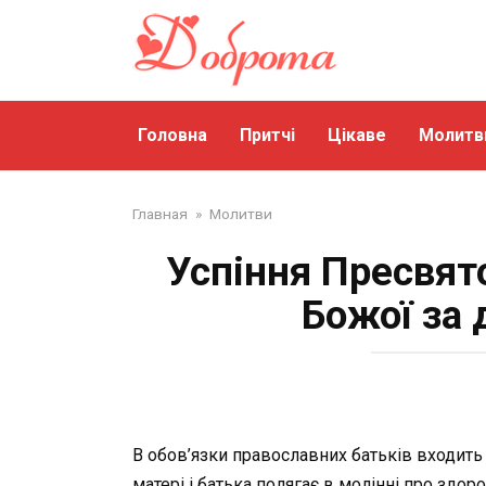
Перейти
до
змісту
Головна
Притчі
Цікаве
Молитв
Главная
»
Молитви
Успіння Пресвят
Божої за 
В обов’язки православних батьків входить н
матері і батька полягає в молінні про здо